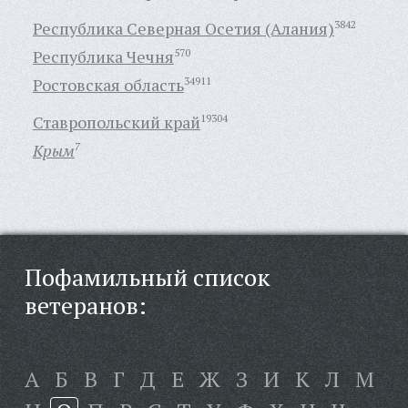
Республика Северная Осетия (Алания)
3842
Республика Чечня
570
Ростовская область
34911
Ставропольский край
19304
Крым
7
Пофамильный список
ветеранов:
А
Б
В
Г
Д
Е
Ж
З
И
К
Л
М