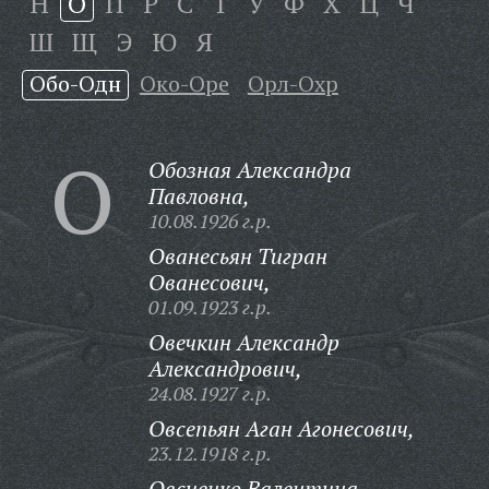
Н
О
П
Р
С
Т
У
Ф
Х
Ц
Ч
Ш
Щ
Э
Ю
Я
Обо-Одн
Око-Оре
Орл-Охр
О
Обозная Александра
Павловна,
10.08.1926 г.р.
Ованесьян Тигран
Ованесович,
01.09.1923 г.р.
Овечкин Александр
Александрович,
24.08.1927 г.р.
Овсепьян Аган Агонесович,
23.12.1918 г.р.
Овсиенко Валентина