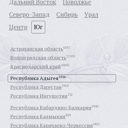
Дальний Восток
Поволжье
Северо-Запад
Сибирь
Урал
Центр
Юг
Астраханская область
6267
Волгоградская область
21959
Краснодарский край
45052
Республика Адыгея
3336
Республика Дагестан
3905
Республика Ингушетия
132
Республика Кабардино-Балкария
2940
Республика Калмыкия
839
Республика Карачаево-Черкессия
1812