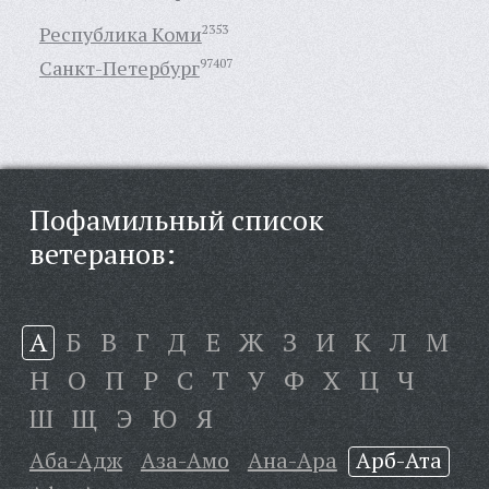
Республика Коми
2353
Санкт-Петербург
97407
Пофамильный список
ветеранов:
А
Б
В
Г
Д
Е
Ж
З
И
К
Л
М
Н
О
П
Р
С
Т
У
Ф
Х
Ц
Ч
Ш
Щ
Э
Ю
Я
Аба-Адж
Аза-Амо
Ана-Ара
Арб-Ата