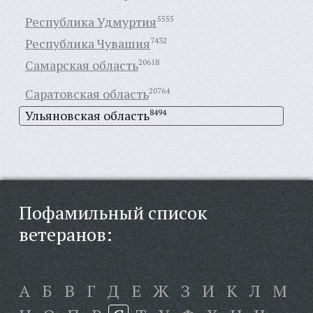
Республика Удмуртия
5555
Республика Чувашия
7432
Самарская область
20618
Саратовская область
20764
Ульяновская область
8494
Пофамильный список
ветеранов:
А
Б
В
Г
Д
Е
Ж
З
И
К
Л
М