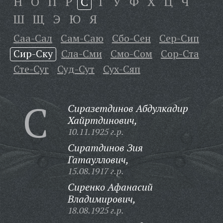
Н
О
П
Р
С
Т
У
Ф
Х
Ц
Ч
Ш
Щ
Э
Ю
Я
Саа-Сал
Сам-Саю
Сбо-Сен
Сер-Сип
Сир-Ску
Сла-Сми
Смо-Сом
Сор-Ста
Сте-Суг
Суд-Сут
Сух-Сяп
С
Сиразетдинов Абдулкадир
Хайртдинович,
10.11.1925 г.р.
Сиратдинов Зия
Гатауллович,
15.08.1917 г.р.
Сиренко Афанасий
Владимирович,
18.08.1925 г.р.