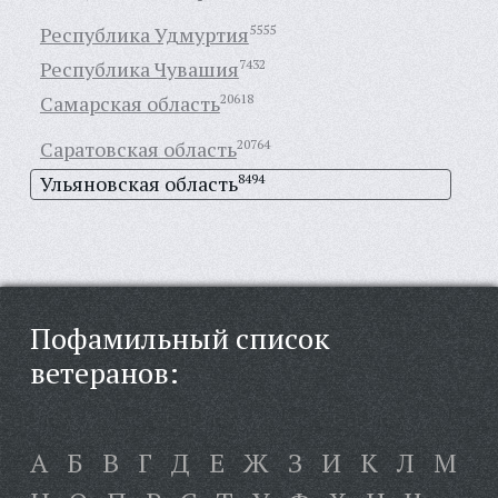
Республика Удмуртия
5555
Республика Чувашия
7432
Самарская область
20618
Саратовская область
20764
Ульяновская область
8494
Пофамильный список
ветеранов:
А
Б
В
Г
Д
Е
Ж
З
И
К
Л
М