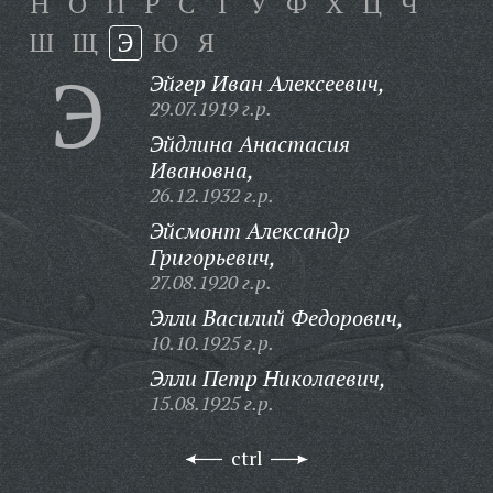
Н
О
П
Р
С
Т
У
Ф
Х
Ц
Ч
Ш
Щ
Э
Ю
Я
Э
Эйгер Иван Алексеевич,
29.07.1919 г.р.
Эйдлина Анастасия
Ивановна,
26.12.1932 г.р.
Эйсмонт Александр
Григорьевич,
27.08.1920 г.р.
Элли Василий Федорович,
10.10.1925 г.р.
Элли Петр Николаевич,
15.08.1925 г.р.
ctrl