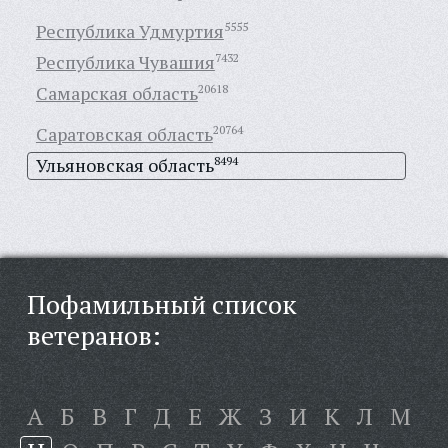
Республика Удмуртия
5555
Республика Чувашия
7432
Самарская область
20618
Саратовская область
20764
Ульяновская область
8494
Пофамильный список
ветеранов:
А
Б
В
Г
Д
Е
Ж
З
И
К
Л
М