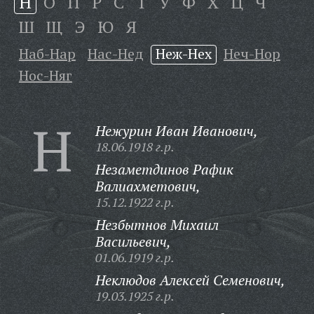
Н
О
П
Р
С
Т
У
Ф
Х
Ц
Ч
Ш
Щ
Э
Ю
Я
Наб-Нар
Нас-Нед
Неж-Нех
Неч-Нор
Нос-Няг
Н
Нежурин Иван Иванович,
18.06.1918 г.р.
Незаметдинов Рафик
Валиахметович,
15.12.1922 г.р.
Незбытнов Михаил
Васильевич,
01.06.1919 г.р.
Неклюдов Алексей Семенович,
19.03.1925 г.р.