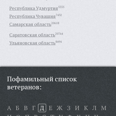
Республика Удмуртия
5555
Республика Чувашия
7432
Самарская область
20618
Саратовская область
20764
Ульяновская область
8494
Пофамильный список
ветеранов:
А
Б
В
Г
Д
Е
Ж
З
И
К
Л
М