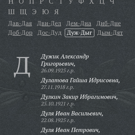
Н
О
П
Р
С
Т
У
Ф
Х
Ц
Ч
Ш
Щ
Э
Ю
Я
Дав-Дая
Дви-Дел
Дем-Диа
Диб-Дне
Доб-Дор
Дос-Дуд
Дуж-Дыг
Дым-Дят
Д
Дужик Александр
Григорьевич,
26.09.1925 г.р.
Дулатова Гайша Идрисовна,
27.11.1918 г.р.
Дулкин Закир Ибрагимович,
25.10.1921 г.р.
Дуля Иван Васильевич,
22.08.1925 г.р.
Дуля Иван Петрович,