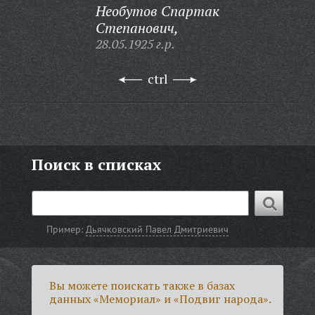
Необутов Спартак
Степанович,
28.05.1925 г.р.
ctrl
Поиск в списках
Пример:
Дьячковский Павел Дмитриевич
Вы можете поискать также в базах
данных «Мемориал» и «Подвиг народа».