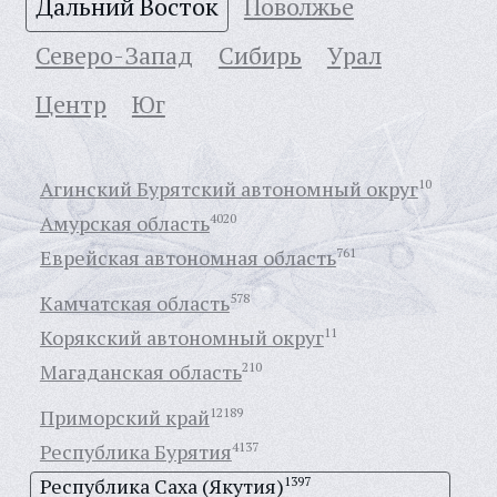
Дальний Восток
Поволжье
Северо-Запад
Сибирь
Урал
Центр
Юг
Агинский Бурятский автономный округ
10
Амурская область
4020
Еврейская автономная область
761
Камчатская область
578
Корякский автономный округ
11
Магаданская область
210
Приморский край
12189
Республика Бурятия
4137
Республика Саха (Якутия)
1397