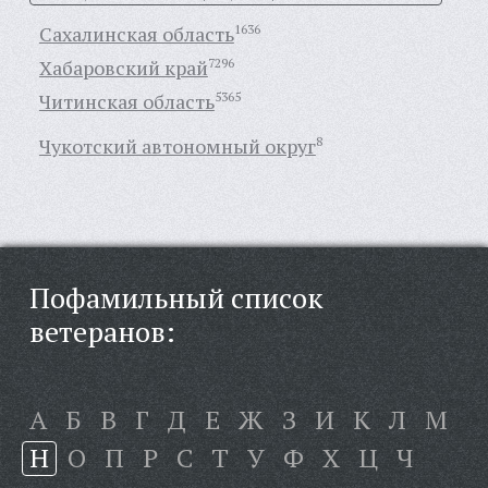
Сахалинская область
1636
Хабаровский край
7296
Читинская область
5365
Чукотский автономный округ
8
Пофамильный список
ветеранов:
А
Б
В
Г
Д
Е
Ж
З
И
К
Л
М
Н
О
П
Р
С
Т
У
Ф
Х
Ц
Ч