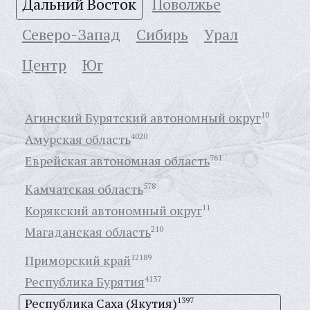
Дальний Восток
Поволжье
Северо-Запад
Сибирь
Урал
Центр
Юг
Агинский Бурятский автономный округ
10
Амурская область
4020
Еврейская автономная область
761
Камчатская область
578
Корякский автономный округ
11
Магаданская область
210
Приморский край
12189
Республика Бурятия
4137
Республика Саха (Якутия)
1397