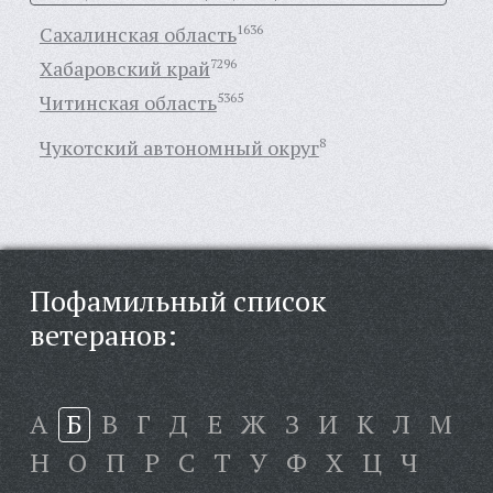
Сахалинская область
1636
Хабаровский край
7296
Читинская область
5365
Чукотский автономный округ
8
Пофамильный список
ветеранов:
А
Б
В
Г
Д
Е
Ж
З
И
К
Л
М
Н
О
П
Р
С
Т
У
Ф
Х
Ц
Ч