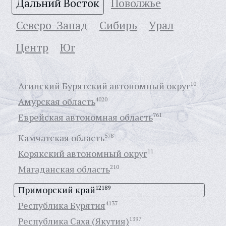
Дальний Восток
Поволжье
Северо-Запад
Сибирь
Урал
Центр
Юг
Агинский Бурятский автономный округ
10
Амурская область
4020
Еврейская автономная область
761
Камчатская область
578
Корякский автономный округ
11
Магаданская область
210
Приморский край
12189
Республика Бурятия
4137
Республика Саха (Якутия)
1397