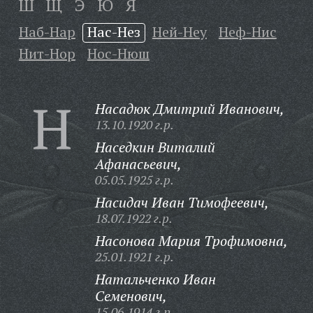
Ш
Щ
Э
Ю
Я
Наб-Нар
Нас-Нез
Ней-Неу
Неф-Нис
Нит-Нор
Нос-Нюш
Н
Насадюк Дмитрий Иванович,
13.10.1920 г.р.
Наседкин Виталий
Афанасьевич,
05.05.1925 г.р.
Насидач Иван Тимофеевич,
18.07.1922 г.р.
Насонова Мария Трофимовна,
25.01.1921 г.р.
Натальченко Иван
Семенович,
15.06.1914 г.р.