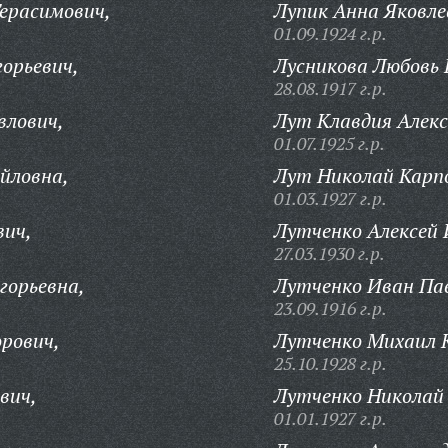
ерасимович,
Лупик Анна Яковле
01.09.1924 г.р.
горьевич,
Лусникова Любовь 
28.08.1917 г.р.
влович,
Лут Клавдия Алекс
01.07.1925 г.р.
йловна,
Лут Николай Карп
01.03.1927 г.р.
вич,
Лутченко Алексей 
27.03.1930 г.р.
горьевна,
Лутченко Иван Па
23.09.1916 г.р.
рович,
Лутченко Михаил 
25.10.1928 г.р.
вич,
Лутченко Николай
01.01.1927 г.р.