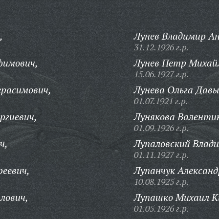
,
Лунев Владимир Ан
31.12.1926 г.р.
фимович,
Лунев Петр Михай
15.06.1927 г.р.
ерасимович,
Лунева Ольга Давы
01.07.1921 г.р.
ргиевич,
Лунякова Валентин
01.09.1926 г.р.
ч,
Лупаловский Влад
01.11.1927 г.р.
реевич,
Лупанчук Александ
10.08.1925 г.р.
лович,
Лупашко Михаил К
01.05.1926 г.р.