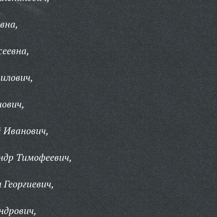
вна,
сеевна,
илович,
нович,
 Иванович,
ндр Тимофеевич,
 Георгиевич,
ндрович,