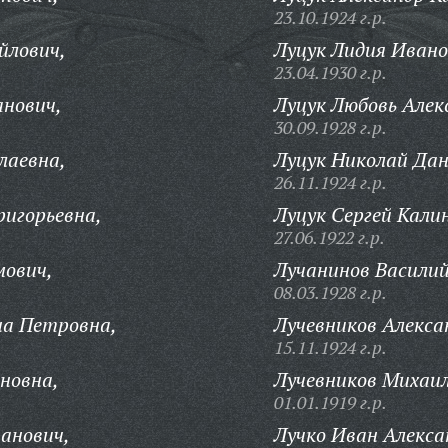
23.10.1924 г.р.
йлович,
Луцук Лидия Ивано
23.04.1930 г.р.
анович,
Луцук Любовь Алек
30.09.1928 г.р.
лаевна,
Луцук Николай Дан
26.11.1924 г.р.
ригорьевна,
Луцук Сергей Кали
27.06.1922 г.р.
мович,
Лучанинов Василий
08.03.1928 г.р.
на Петровна,
Лучевников Алекса
15.11.1924 г.р.
новна,
Лучевников Михаил
01.01.1919 г.р.
анович,
Лучко Иван Алекса