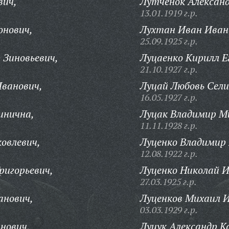
вич,
Лутченок Александ
13.01.1919 г.р.
онович,
Лухтан Иван Иван
25.09.1925 г.р.
 Зиновьевич,
Луцаенко Кирилл Е
21.10.1927 г.р.
Иванович,
Луцай Любовь Сел
16.05.1927 г.р.
инична,
Луцак Владимир М
11.11.1928 г.р.
ковлевич,
Луценко Владимир
12.08.1922 г.р.
ригорьевич,
Луценко Николай И
27.03.1925 г.р.
анович,
Луценков Михаил И
03.03.1929 г.р.
нович,
Луцук Александр К