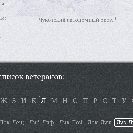
ая
1636
Чукотский автономный округ
8
5
писок ветеранов:
Ж
З
И
К
Л
М
Н
О
П
Р
С
Т
У
Лек-Лещ
Либ-Лиф
Лих-Лой
Лок-Луж
Луз-