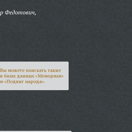
р Федотович,
Вы можете поискать также
в базах данных «Мемориал»
и «Подвиг народа».