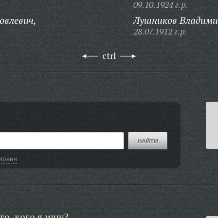
09.10.1924 г.р.
овлевич,
Лушников Владими
28.07.1912 г.р.
ctrl
лович
го, кого я ищу?