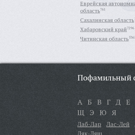
Еврейская автономн
область
761
Сахалинская область
Хабаровский край
7296
Читинская область
536
Пофамильный с
А
Б
В
Г
Д
Е
Щ
Э
Ю
Я
Лаб-Лар
Лас-Лей
Ляк-Лящ