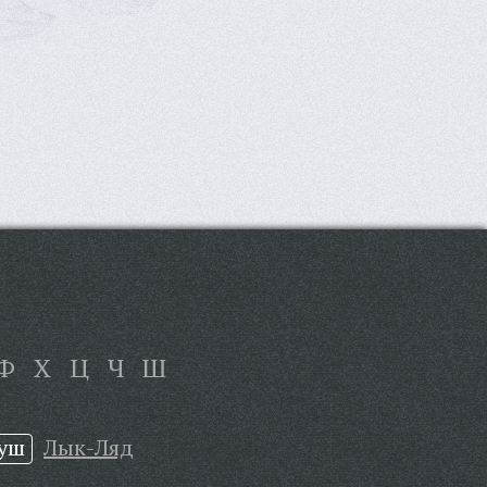
Ф
Х
Ц
Ч
Ш
Луш
Лык-Ляд