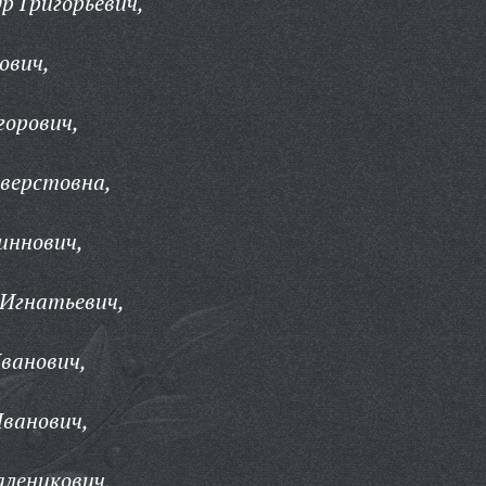
р Григорьевич,
ович,
горович,
иверстовна,
иннович,
 Игнатьевич,
ванович,
ванович,
аленикович,