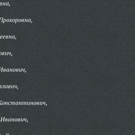
вна,
Прохоровна,
еевна,
ович,
Иванович,
влович,
Константинович,
 Иванович,