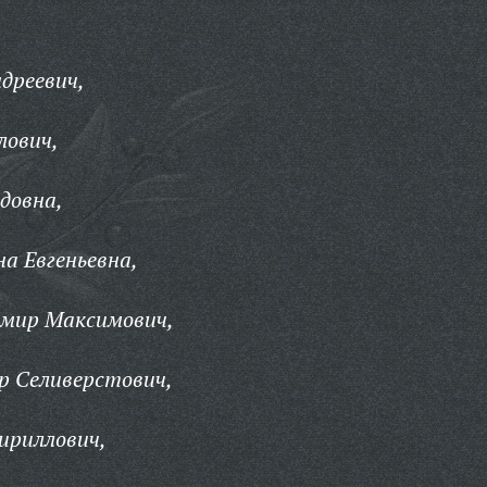
дреевич,
лович,
довна,
а Евгеньевна,
имир Максимович,
р Селиверстович,
ириллович,