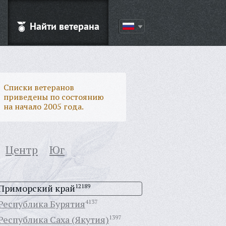
Найти ветерана
Списки ветеранов
приведены по состоянию
на начало 2005 года.
Центр
Юг
Приморский край
12189
Республика Бурятия
4137
Республика Саха (Якутия)
1397