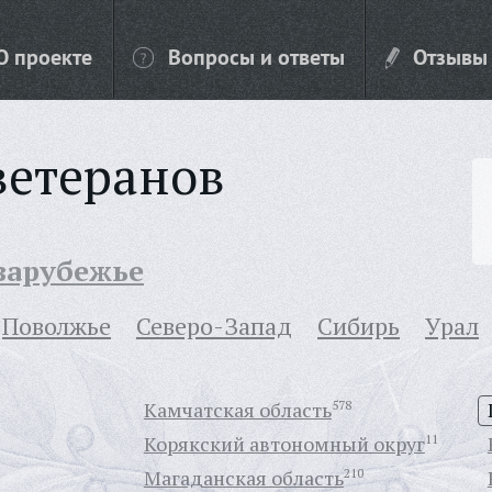
О проекте
Вопросы и ответы
Отзывы
ветеранов
 зарубежье
Поволжье
Северо-Запад
Сибирь
Урал
Камчатская область
578
Корякский автономный округ
11
Магаданская область
210