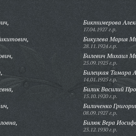
ич,
Биктимерова Алек
17.04.1927 г.р.
Никитович,
Бикулева Мария М
28.11.1924 г.р.
ович,
Билевич Михаил М
25.09.1925 г.р.
,
Билецкая Тамара А
14.01.1925 г.р.
евна,
Билик Василий Про
15.10.1920 г.р.
ич,
Биличенко Григори
08.09.1927 г.р.
ловна,
Билюк Вера Иосиф
23.12.1930 г.р.