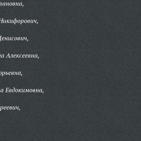
вановна,
Никифорович,
енисович,
а Алексеевна,
орьевна,
а Евдокимовна,
реевич,