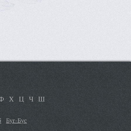
Ф
Х
Ц
Ч
Ш
б
Буг-Бус