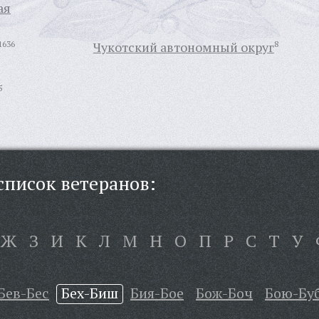
ая
1636
Чукотский автономный округ
8
5
писок ветеранов:
Ж
З
И
К
Л
М
Н
О
П
Р
С
Т
У
Бев-Бес
Бех-Биш
Бия-Бое
Бож-Боч
Бою-Бу