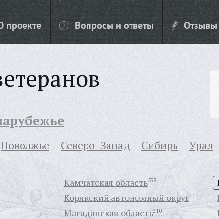
О проекте
Вопросы и ответы
Отзывы
ветеранов
 зарубежье
Поволжье
Северо-Запад
Сибирь
Урал
Камчатская область
578
Корякский автономный округ
11
Магаданская область
210