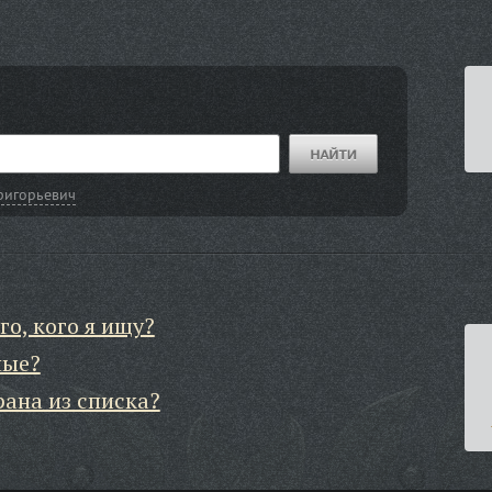
ригорьевич
го, кого я ищу?
ные?
рана из списка?