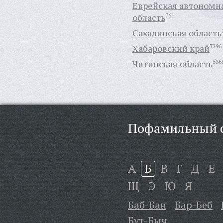
Еврейская автономн
область
761
Сахалинская область
Хабаровский край
7296
Читинская область
536
Пофамильный с
А
Б
В
Г
Д
Е
Щ
Э
Ю
Я
Баб-Бан
Бар-Беб
Бут-Быч