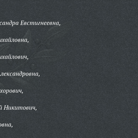
сандра Евстигнеевна,
ихайловна,
ихайлович,
лександровна,
хорович,
й Никитович,
овна,