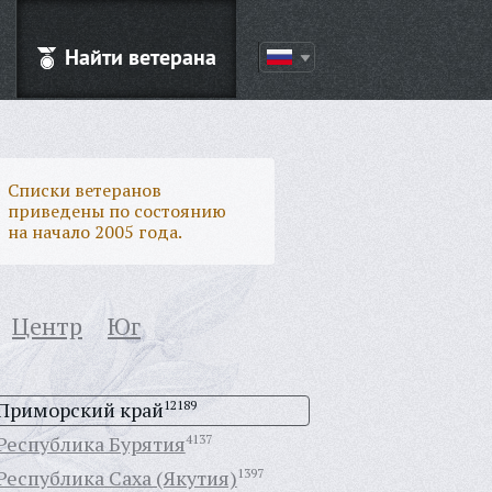
Найти ветерана
Списки ветеранов
приведены по состоянию
на начало 2005 года.
Центр
Юг
Приморский край
12189
Республика Бурятия
4137
Республика Саха (Якутия)
1397