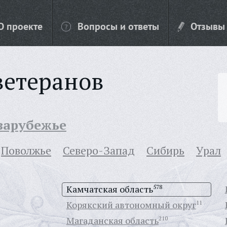
О проекте
Вопросы и ответы
Отзывы
ветеранов
 зарубежье
Поволжье
Северо-Запад
Сибирь
Урал
Камчатская область
578
Корякский автономный округ
11
Магаданская область
210