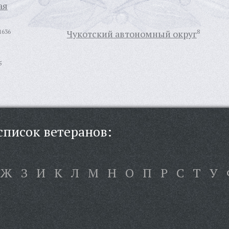
ая
1636
Чукотский автономный округ
8
5
писок ветеранов:
Ж
З
И
К
Л
М
Н
О
П
Р
С
Т
У