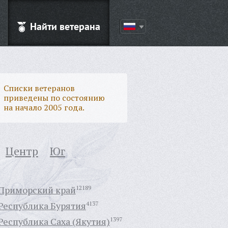
Найти ветерана
Списки ветеранов
приведены по состоянию
на начало 2005 года.
Центр
Юг
Приморский край
12189
Республика Бурятия
4137
Республика Саха (Якутия)
1397