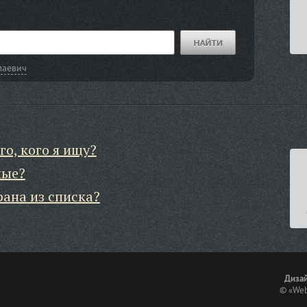
лаевич
го, кого я ищу?
ные?
рана из списка?
Дизай
©
«Web