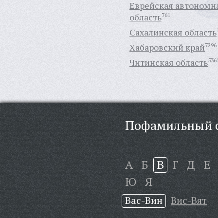
Еврейская автономн
область
761
Сахалинская область
Хабаровский край
7296
Читинская область
536
Пофамильный с
А
Б
В
Г
Д
Е
Ю
Я
Вас-Вин
Вис-Вят