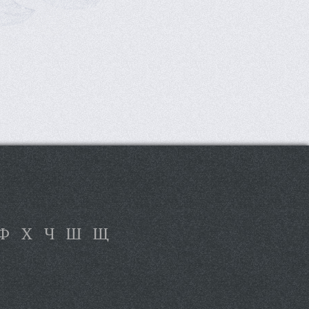
Ф
Х
Ч
Ш
Щ