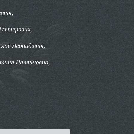
ович,
Альтерович,
лав Леонидович,
нтина Павлиновна,