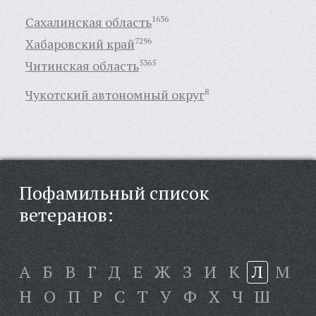
Сахалинская область
1636
Хабаровский край
7296
Читинская область
5365
Чукотский автономный округ
8
Пофамильный список
ветеранов:
А
Б
В
Г
Д
Е
Ж
З
И
К
Л
М
Н
О
П
Р
С
Т
У
Ф
Х
Ч
Ш