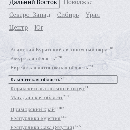
Дальний Восток
Поволжье
Северо-Запад
Сибирь
Урал
Центр
Юг
Агинский Бурятский автономный округ
10
Амурская область
4020
Еврейская автономная область
761
Камчатская область
578
Корякский автономный округ
11
Магаданская область
210
Приморский край
12189
Республика Бурятия
4137
Республика Саха (Якутия)
1397