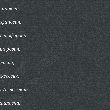
ванович,
ефанович,
истофорович,
андрович,
лович,
ексеевич,
а Алексеевна,
хайловна,