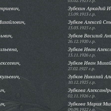
03.02.1923 г.р.
триевич,
Зубехин Аркадий И
15.09.1913 г.р.
Михайлович,
Зубков Алексей Ст
13.03.1925 г.р.
зьмич,
Зубков Василий Ан
26.12.1920 г.р.
ильевна,
Зубков Иван Алекс
13.11.1926 г.р.
ексеевич,
Зубков Иван Михай
27.02.1927 г.р.
ульевич,
Зубков Николай Ал
10.12.1925 г.р.
ич,
Зубкова Александр
02.11.1926 г.р.
ич,
Зубкова Мария Ми
09.09.1922 г.р.