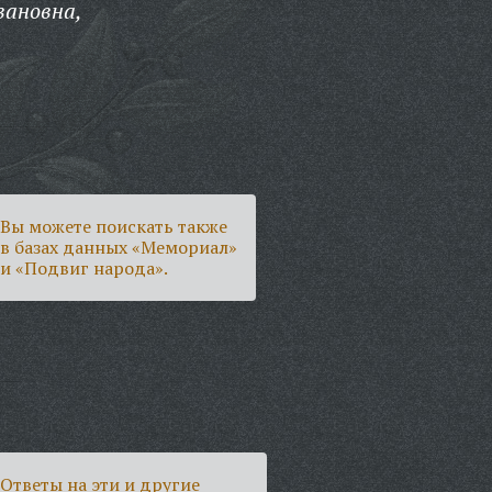
вановна,
Вы можете поискать также
в базах данных «Мемориал»
и «Подвиг народа».
Ответы на эти и другие