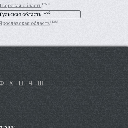
Тверская область
17690
Тульская область
13795
Ярославская область
11282
Ф
Х
Ц
Ч
Ш
еевич,