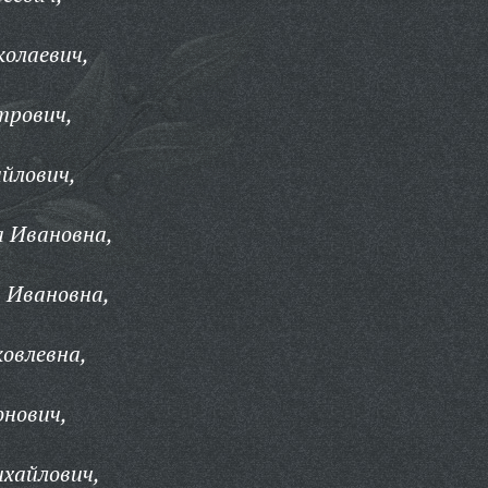
олаевич,
трович,
йлович,
а Ивановна,
 Ивановна,
овлевна,
онович,
ихайлович,