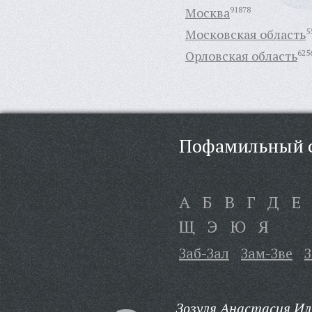
Москва
91878
Московская область
5
Орловская область
625
Пофамильный с
А
Б
В
Г
Д
Е
Щ
Э
Ю
Я
Заб-Зал
Зам-Зве
З
Зозуля Анастасия Ил