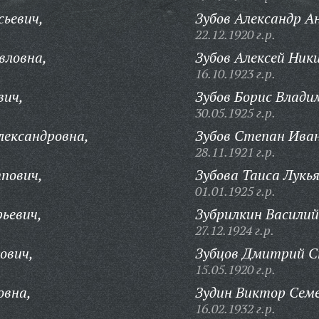
ьевич,
Зубов Александр А
22.12.1920 г.р.
вловна,
Зубов Алексей Ник
16.10.1923 г.р.
вич,
Зубов Борис Влади
30.05.1925 г.р.
лександровна,
Зубов Степан Иван
28.11.1921 г.р.
пович,
Зубова Таиса Лукь
01.01.1925 г.р.
рьевич,
Зубрилкин Василий
27.12.1924 г.р.
ович,
Зубцов Дмитрий С
15.05.1920 г.р.
овна,
Зудин Виктор Семе
16.02.1932 г.р.