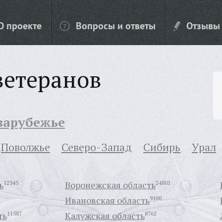
О проекте
Вопросы и ответы
Отзывы
ветеранов
 зарубежье
Поволжье
Северо-Запад
Сибирь
Урал
ь
12345
Воронежская область
24801
Ивановская область
9100
ть
11587
Калужская область
8762