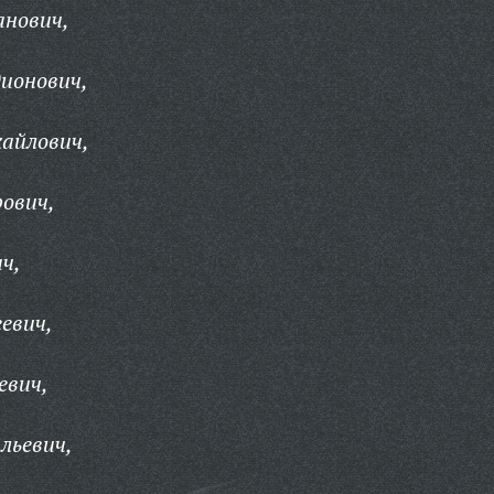
анович,
дионович,
айлович,
ович,
ч,
евич,
евич,
льевич,