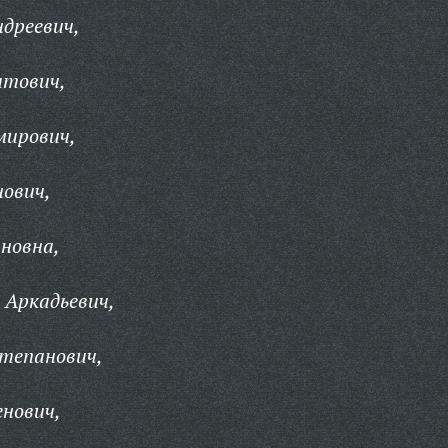
ндреевич,
итович,
мирович,
ович,
яновна,
 Аркадьевич,
тепанович,
нович,