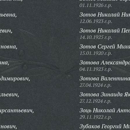
01.11.1926 г.р.
льевна,
Зотов Николай Ник
12.06.1923 г.р.
евич,
Зотов Николай Пе
14.10.1925 г.р.
яновна,
Зотов Сергей Миха
15.01.1920 г.р.
вна,
Зотова Александр
04.11.1923 г.р.
адимирович,
Зотова Валентина
27.04.1924 г.р.
льевич,
Зотова Зинаида Як
27.12.1924 г.р.
ирсантьевич,
Зоць Николай Ант
29.11.1922 г.р.
нович,
Зубаков Георгий М