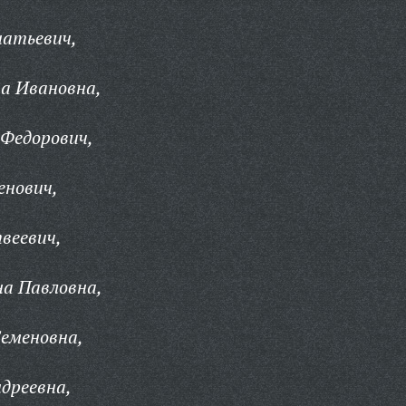
натьевич,
а Ивановна,
 Федорович,
енович,
веевич,
на Павловна,
Семеновна,
дреевна,