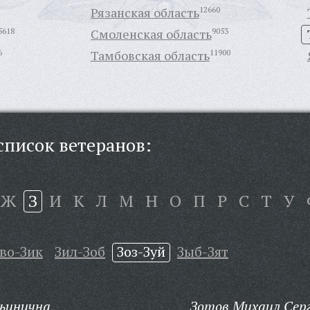
Рязанская область
12660
5618
Смоленская область
9053
6
Тамбовская область
11900
писок ветеранов:
Ж
З
И
К
Л
М
Н
О
П
Р
С
Т
У
во-Зик
Зил-Зоб
Зоз-Зуй
Зыб-Зят
ьинична,
Зотов Михаил Серг