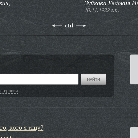
вич,
Зуйкова Евдокия И
10.11.1922 г.р.
ctrl
стерович
го, кого я ищу?
ные?