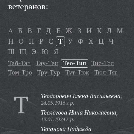
ветеранов:
А
Б
В
Г
Д
Е
Ж
З
И
К
Л
М
Н
О
П
Р
С
Т
У
Ф
Х
Ц
Ч
Ш
Щ
Э
Ю
Я
Таб-Тат
Тау-Тен
Тео-Тип
Тис-Тол
Том-Тро
Тру-Тур
Тут-Тюк
Тюл-Тяг
Т
Теодорович Елена Васильевна,
24.05.1916 г.р.
Теологова Нина Николаевна,
19.01.1924 г.р.
Тепанова Надежда