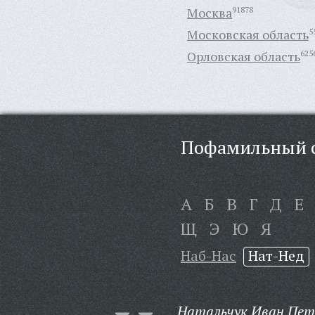
Москва
91878
Московская область
5
Орловская область
625
Пофамильный с
А
Б
В
Г
Д
Е
Щ
Э
Ю
Я
Наб-Нас
Нат-Нед
Натальчук Иван Пет