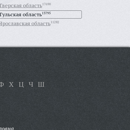
Тверская область
17690
Тульская область
13795
Ярославская область
11282
Ф
Х
Ц
Ч
Ш
ловна,