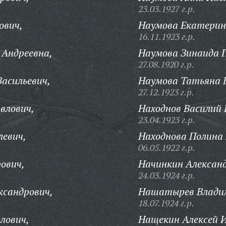
23.03.1927 г.р.
ович,
Наумова Екатерин
16.11.1923 г.р.
 Андреевна,
Наумова Зинаида 
27.08.1920 г.р.
асильевич,
Наумова Татьяна 
27.12.1923 г.р.
влович,
Находнов Василий 
23.04.1923 г.р.
левич,
Находнова Полина
06.05.1922 г.р.
ович,
Начинкин Алексан
24.03.1924 г.р.
ксандрович,
Нашатырев Владим
18.07.1924 г.р.
лович,
Нащекин Алексей 