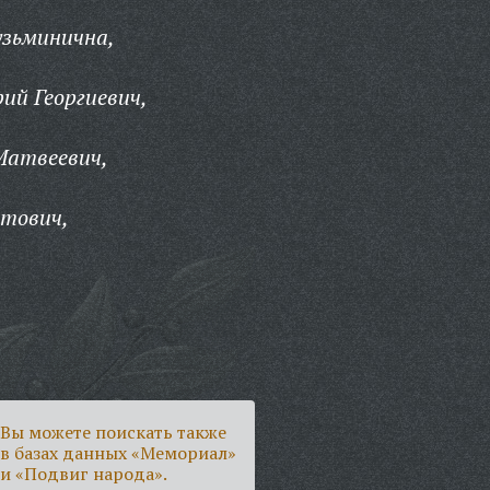
узьминична,
ий Георгиевич,
Матвеевич,
стович,
Вы можете поискать также
в базах данных «Мемориал»
и «Подвиг народа».