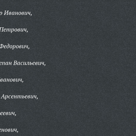
р Иванович,
 Петрович,
Федорович,
пан Васильевич,
ванович,
 Арсентьевич,
еевич,
енович,