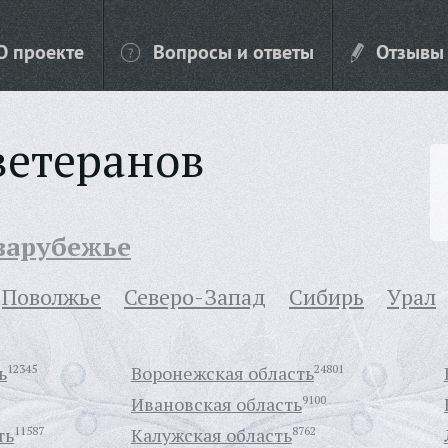
О проекте
Вопросы и ответы
Отзывы
ветеранов
 зарубежье
Поволжье
Северо-Запад
Сибирь
Урал
ь
12345
Воронежская область
24801
Ивановская область
9100
ть
11587
Калужская область
8762