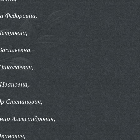
а Федоровна,
Петровна,
Васильевна,
Николаевич,
 Ивановна,
др Степанович,
ир Александрович,
Иванович,