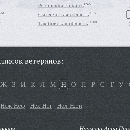
Рязанская область
12660
5618
Смоленская область
9053
6
Тамбовская область
11900
писок ветеранов:
Ж
З
И
К
Л
М
Н
О
П
Р
С
Т
У
Неж-Неф
Нех-Ног
Нол-Нюн
рович,
Наумова Анна Пав