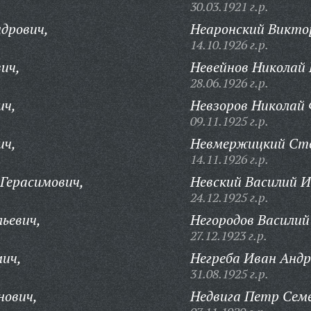
30.03.1921 г.р.
дрович,
Неаронский Викто
14.10.1926 г.р.
ич,
Невейнов Николай
28.06.1926 г.р.
ич,
Невзоров Николай 
09.11.1925 г.р.
ич,
Невмержицкий Сте
14.11.1926 г.р.
Герасимович,
Невский Василий И
24.12.1925 г.р.
ьевич,
Негородов Василий
27.12.1923 г.р.
мич,
Негреба Иван Андр
31.08.1925 г.р.
нович,
Недвига Петр Сем