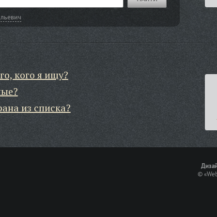
ильевич
го, кого я ищу?
ные?
рана из списка?
Дизай
©
«Web