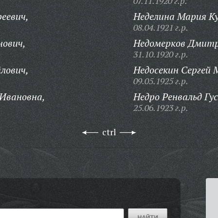
07.11.1920 г.р.
еевич,
Неделина Мария К
08.04.1921 г.р.
нович,
Недомерков Дмитр
31.10.1920 г.р.
лович,
Недосекин Сергей 
09.05.1925 г.р.
 Ивановна,
Недро Ренвальд Гу
25.06.1923 г.р.
ctrl