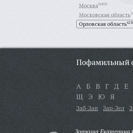
Москва
91878
Московская область
5
Орловская область
625
Пофамильный с
А
Б
В
Г
Д
Е
Щ
Э
Ю
Я
Заб-Зап
Зар-Зел
З
Зоткина Екатерина С