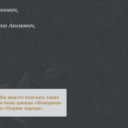
анович,
ин Акимович,
Вы можете поискать также
в базах данных «Мемориал»
и «Подвиг народа».