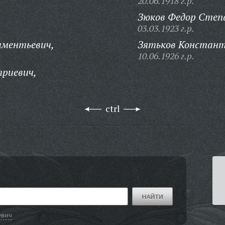
20.06.1918 г.р.
,
Зюков Федор Степ
03.03.1923 г.р.
иментьевич,
Зятьков Констант
10.06.1926 г.р.
триевич,
ctrl
евич