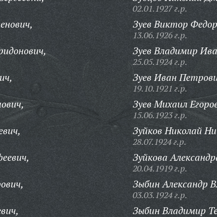
02.01.1927 г.р.
енович,
Зуев Виктор Федор
13.06.1926 г.р.
ридонович,
Зуев Владимир Ива
25.05.1924 г.р.
ич,
Зуев Иван Петрови
19.10.1921 г.р.
ович,
Зуев Михаил Егоро
15.06.1923 г.р.
евич,
Зуйков Николай Ни
28.07.1924 г.р.
феевич,
Зуйкова Александр
20.04.1919 г.р.
ович,
Зыбин Александр В
03.03.1924 г.р.
вич,
Зыбин Владимир Т