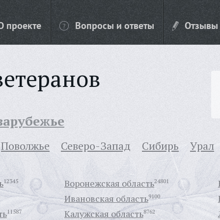
О проекте
Вопросы и ответы
Отзывы
ветеранов
 зарубежье
Поволжье
Северо-Запад
Сибирь
Урал
ь
12345
Воронежская область
24801
Ивановская область
9100
ть
11587
Калужская область
8762