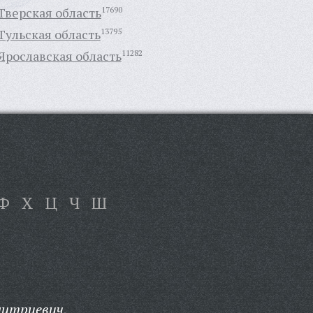
Тверская область
17690
Тульская область
13795
Ярославская область
11282
Ф
Х
Ц
Ч
Ш
митриевич,