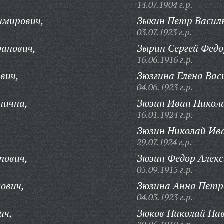
14.07.1904 г.р.
имирович,
Зыкин Петр Василь
03.07.1923 г.р.
анович,
Зырин Сергей Федо
16.06.1916 г.р.
вич,
Зюзгина Елена Вас
04.06.1923 г.р.
нична,
Зюзин Иван Никола
16.01.1924 г.р.
Зюзин Николай Ив
29.07.1924 г.р.
пович,
Зюзин Федор Алекс
05.09.1915 г.р.
ович,
Зюзина Анна Петр
04.03.1923 г.р.
ич,
Зюков Николай Пав