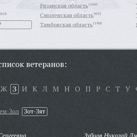
Рязанская область
12660
5618
Смоленская область
9053
6
Тамбовская область
11900
писок ветеранов:
Ж
З
И
К
Л
М
Н
О
П
Р
С
Т
У
ем-Зол
Зот-Зят
ергеевна,
Зубцов Николай Д