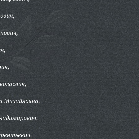
ович,
нович,
ч,
вич,
колаевич,
а Михайловна,
ладимирович,
ерентьевич,