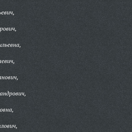
евич,
рович,
ильевна,
евич,
анович,
андрович,
овна,
лович,