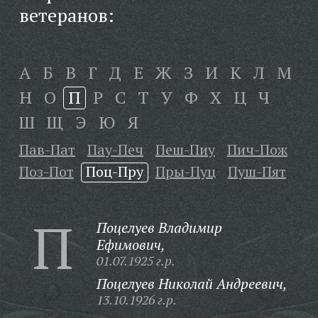
ветеранов:
А
Б
В
Г
Д
Е
Ж
З
И
К
Л
М
Н
О
П
Р
С
Т
У
Ф
Х
Ц
Ч
Ш
Щ
Э
Ю
Я
Пав-Пат
Пау-Печ
Пеш-Пиу
Пич-Пож
Поз-Пот
Поц-Пру
Пры-Пуц
Пуш-Пят
П
Поцелуев Владимир
Ефимович,
01.07.1925 г.р.
Поцелуев Николай Андреевич,
13.10.1926 г.р.