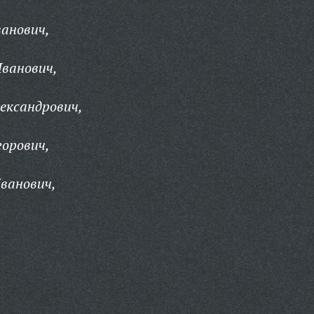
ванович,
Иванович,
лександрович,
горович,
ванович,