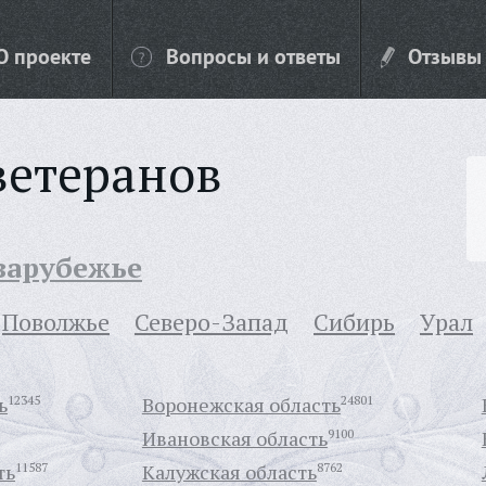
О проекте
Вопросы и ответы
Отзывы
ветеранов
 зарубежье
Поволжье
Северо-Запад
Сибирь
Урал
ь
12345
Воронежская область
24801
Ивановская область
9100
ть
11587
Калужская область
8762