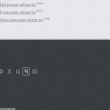
Тверская область
17690
Тульская область
13795
Ярославская область
11282
Ф
Х
Ц
Ч
Ш
анович,