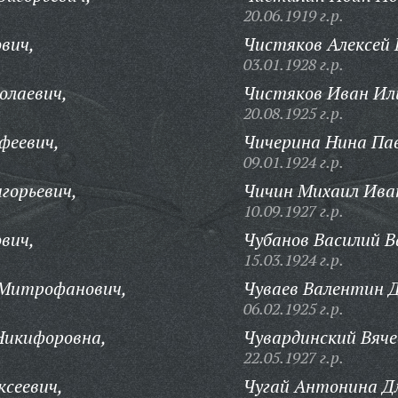
20.06.1919 г.р.
вич,
Чистяков Алексей 
03.01.1928 г.р.
олаевич,
Чистяков Иван Ил
20.08.1925 г.р.
феевич,
Чичерина Нина Па
09.01.1924 г.р.
горьевич,
Чичин Михаил Ива
10.09.1927 г.р.
вич,
Чубанов Василий В
15.03.1924 г.р.
 Митрофанович,
Чуваев Валентин 
06.02.1925 г.р.
Никифоровна,
Чувардинский Вяче
22.05.1927 г.р.
ксеевич,
Чугай Антонина Д