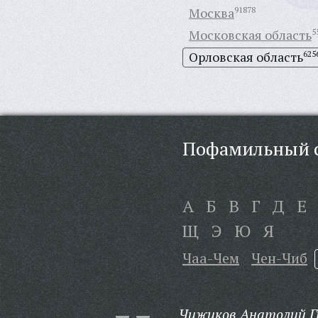
Москва
91878
Московская область
5
Орловская область
625
Пофамильный с
А
Б
В
Г
Д
Е
Щ
Э
Ю
Я
Чаа-Чем
Чен-Чиб
Чижиков Анатолий Гр