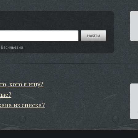
 Васильевна
го, кого я ищу?
ные?
рана из списка?