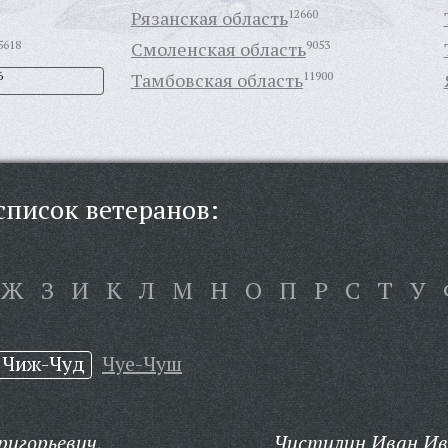
Рязанская область
12660
5618
Смоленская область
9053
6
Тамбовская область
11900
писок ветеранов:
Ж
З
И
К
Л
М
Н
О
П
Р
С
Т
У
Чиж-Чуд
Чуе-Чуш
игорьевич,
Чистилин Иван Ив