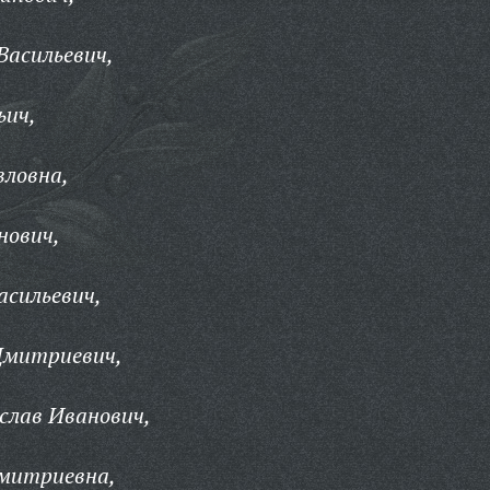
Васильевич,
ьич,
вловна,
нович,
асильевич,
Дмитриевич,
слав Иванович,
митриевна,