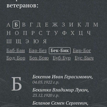
ветеранов:
А
Б
В
Г
Д
Е
Ж
З
И
К
Л
М
Н
О
П
Р
С
Т
У
Ф
Х
Ц
Ч
Ш
Щ
Э
Ю
Я
Баб-Бан
Бар-Без
Бек-Бик
Бир-Бог
Бод-Бор
Бох-Брю
Буб-Бур
Бус-Быч
Б
Бекетов Иван Герасимович,
04.03.1922 г.р.
Бекитко Владимир Лукич,
23.12.1920 г.р.
Беланов Семен Сергеевич,