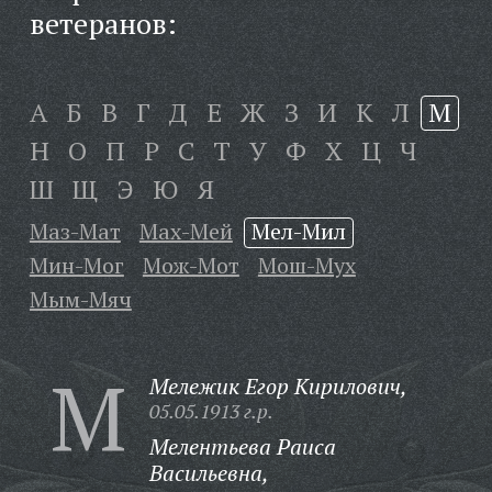
ветеранов:
А
Б
В
Г
Д
Е
Ж
З
И
К
Л
М
Н
О
П
Р
С
Т
У
Ф
Х
Ц
Ч
Ш
Щ
Э
Ю
Я
Маз-Мат
Мах-Мей
Мел-Мил
Мин-Мог
Мож-Мот
Мош-Мух
Мым-Мяч
М
Мележик Егор Кирилович,
05.05.1913 г.р.
Мелентьева Раиса
Васильевна,