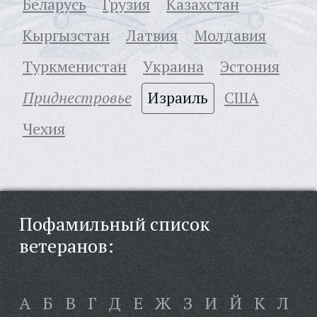
Беларусь
Грузия
Казахстан
Кыргызстан
Латвия
Молдавия
Туркменистан
Украина
Эстония
Приднестровье
Израиль
США
Чехия
Пофамильный список
ветеранов:
А
Б
В
Г
Д
Е
Ж
З
И
Й
К
Л