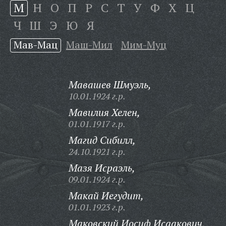
М
Н
О
П
Р
С
Т
У
Ф
Х
Ц
Ч
Ш
Э
Ю
Я
Мав-Мац
Маш-Мил
Мим-Муц
Мавашев Шмуэль,
10.01.1924 г.р.
Мавилия Хелен,
01.01.1917 г.р.
Магид Сибилл,
24.10.1921 г.р.
Мазя Исраэль,
09.01.1924 г.р.
Макай Иегудит,
01.01.1923 г.р.
Маковский Иосиф Исаакович,