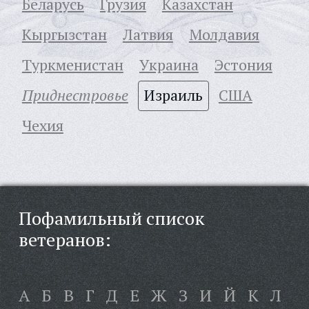
Беларусь
Грузия
Казахстан
Кыргызстан
Латвия
Молдавия
Туркменистан
Украина
Эстония
Приднестровье
Израиль
США
Чехия
Пофамильный список
ветеранов:
А
Б
В
Г
Д
Е
Ж
З
И
Й
К
Л