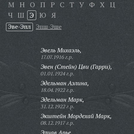
М
Н
О
П
Р
С
Т
У
Ф
Х
Ц
Ч
Ш
Э
Ю
Я
Эве-Эпл
Эпш-Эше
Эвель Михаэль,
17.07.1916 г.р.
Эвен (Стейн) Цви (Гарри),
01.01.1924 г.р.
Эдельман Аэлина,
18.04.1922 г.р.
Эдельман Марк,
31.12.1922 г.р.
Экштейн Мордехай Марк,
08.12.1917 г.р.
Элиав Арье,