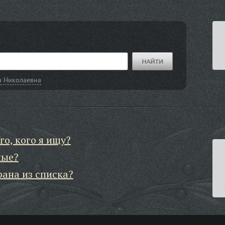
а Николаевна
го, кого я ищу?
ные?
рана из списка?