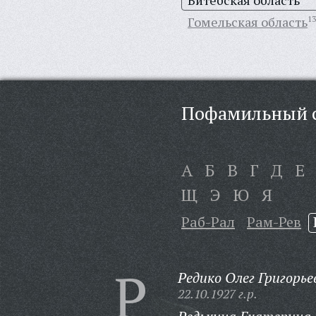
Витебская область
Гомельская область
13
Пофамильный с
А
Б
В
Г
Д
Е
Щ
Э
Ю
Я
Раб-Рал
Рам-Рев
Р
Редико Олег Григорье
22.10.1927 г.р.