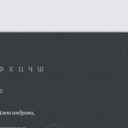
Ф
Х
Ц
Ч
Ш
х
лександрови,