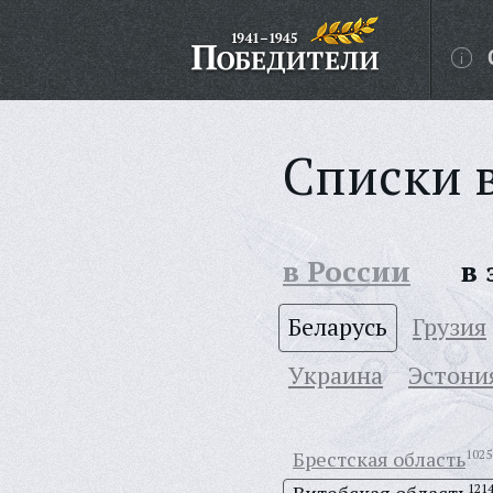
Списки 
в России
в
Беларусь
Грузия
Украина
Эстони
Брестская область
1025
121