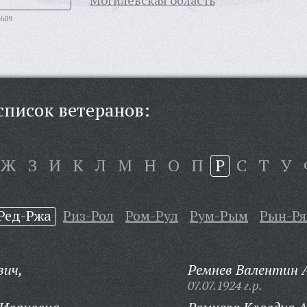
Могилевская область
609
писок ветеранов:
Ж
З
И
К
Л
М
Н
О
П
Р
С
Т
У
Ред-Ржа
Риз-Рол
Ром-Рул
Рум-Рым
Рын-Ря
вич,
Ремнев Валентин А
07.07.1924 г.р.