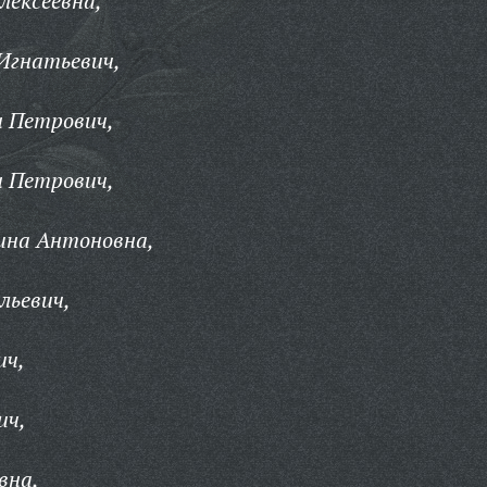
лексеевна,
Игнатьевич,
 Петрович,
 Петрович,
ина Антоновна,
льевич,
ич,
ич,
вна,