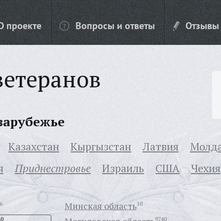
О проекте
Вопросы и ответы
Отзывы
ветеранов
 зарубежье
Казахстан
Кыргызстан
Латвия
Молд
я
Приднестровье
Израиль
США
Чехия
6
Минская область
10
40
9740