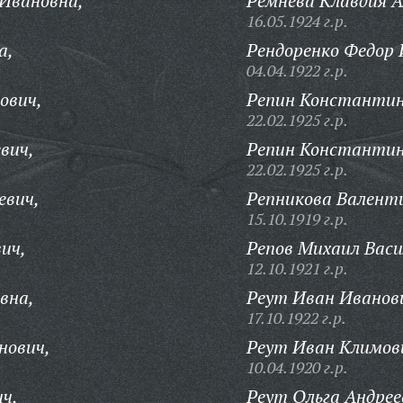
 Ивановна,
Ремнева Клавдия А
16.05.1924 г.р.
а,
Рендоренко Федор 
04.04.1922 г.р.
ович,
Репин Константин
22.02.1925 г.р.
вич,
Репин Константин
22.02.1925 г.р.
евич,
Репникова Валент
15.10.1919 г.р.
ич,
Репов Михаил Васи
12.10.1921 г.р.
вна,
Реут Иван Иванов
17.10.1922 г.р.
нович,
Реут Иван Климов
10.04.1920 г.р.
ч,
Реут Ольга Андрее