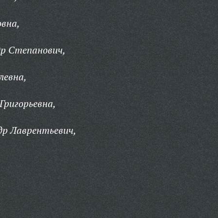
вна,
др Степанович,
левна,
Григорьевна,
др Лаврентьевич,