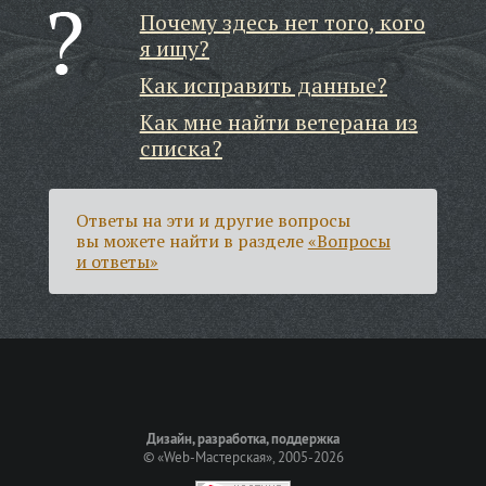
Почему здесь нет того, кого
я ищу?
Как исправить данные?
Как мне найти ветерана из
списка?
Ответы на эти и другие вопросы
вы можете найти в разделе
«Вопросы
и ответы»
Дизайн, разработка, поддержка
©
«Web-Мастерская»
, 2005-2026