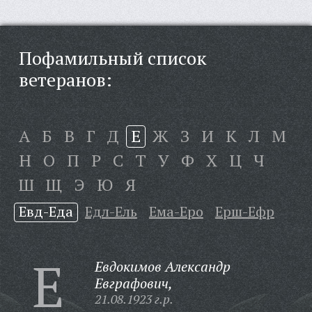
Пофамильный список
ветеранов:
А
Б
В
Г
Д
Е
Ж
З
И
К
Л
М
Н
О
П
Р
С
Т
У
Ф
Х
Ц
Ч
Ш
Щ
Э
Ю
Я
Евд-Еда
Едл-Ель
Ема-Еро
Ерш-Ефр
Е
Евдокимов Александр
Евграфович,
21.08.1923 г.р.