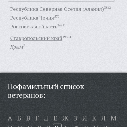
Республика Северная Осетия (Алания)
3842
Республика Чечня
570
Ростовская область
34911
Ставропольский край
19304
Крым
7
Пофамильный список
ветеранов:
А
Б
В
Г
Д
Е
Ж
З
И
К
Л
М