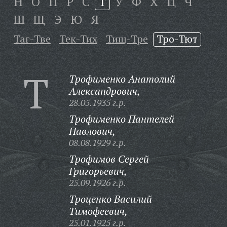
Н
О
П
Р
С
Т
У
Ф
Х
Ц
Ч
Ш
Щ
Э
Ю
Я
Таг-Тве
Тек-Тих
Тищ-Тре
Тро-Тют
Т
Трофименко Анатолий
Александрович,
28.05.1935 г.р.
Трофименко Пантелей
Павлович,
08.08.1929 г.р.
Трофимов Сергей
Григорьевич,
25.09.1926 г.р.
Троценко Василий
Тимофеевич,
25.01.1925 г.р.