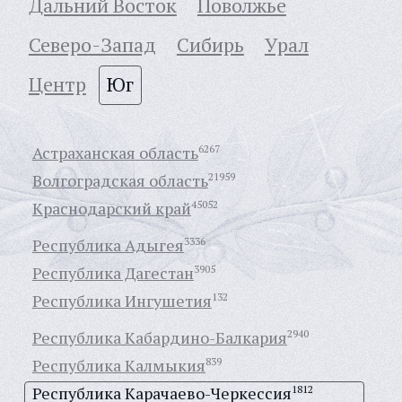
Дальний Восток
Поволжье
Северо-Запад
Сибирь
Урал
Центр
Юг
Астраханская область
6267
Волгоградская область
21959
Краснодарский край
45052
Республика Адыгея
3336
Республика Дагестан
3905
Республика Ингушетия
132
Республика Кабардино-Балкария
2940
Республика Калмыкия
839
Республика Карачаево-Черкессия
1812