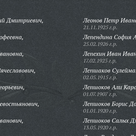
ий Дмитриевич,
Леонов Петр Иван
21.11.1925 г.р.
офеевна,
Лепендина София А
25.02.1926 г.р.
вановна,
Лепехин Иван Иван
17.02.1925 г.р.
ячеславович,
Лепшаков Сулейма
02.05.1915 г.р.
горьевич,
Лепшоков Али Кара
01.07.1907 г.р.
евостьянович,
Лепшоков Борис Д
01.01.1920 г.р.
ванович,
Лепшоков Салых Д
13.05.1920 г.р.