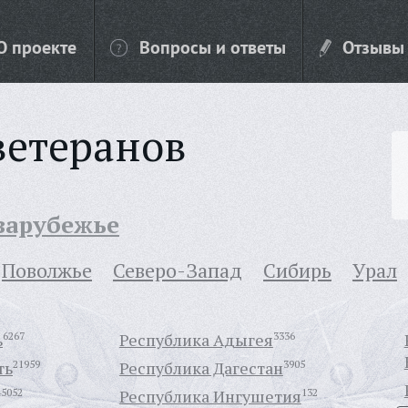
О проекте
Вопросы и ответы
Отзывы
ветеранов
 зарубежье
Поволжье
Северо-Запад
Сибирь
Урал
ь
6267
Республика Адыгея
3336
ть
21959
Республика Дагестан
3905
45052
Республика Ингушетия
132