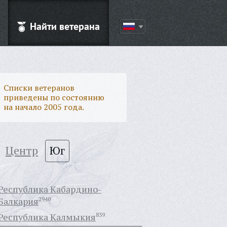
Найти ветерана
Списки ветеранов
приведены по состоянию
на начало 2005 года.
Центр
Юг
Республика Кабардино-
Балкария
2940
Республика Калмыкия
839