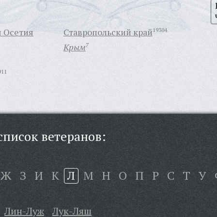
я Осетия
Ставропольский край
19304
Крым
7
911
писок ветеранов:
Ж
З
И
К
Л
М
Н
О
П
Р
С
Т
У
Лин-Луж
Лук-Ляш