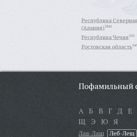
Республика Северна
(Алания)
3842
Республика Чечня
570
Ростовская область
34
Пофамильный с
А
Б
В
Г
Д
Е
Щ
Э
Ю
Я
Лав-Лащ
Леб-Лещ