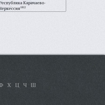
Республика Карачаево-
Черкессия
1812
Ф
Х
Ц
Ч
Ш