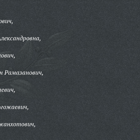
ович,
лександровна,
ович,
н Рамазанович,
евич,
огожаевич,
жанхотович,