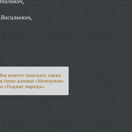
анилович,
Васильевич,
Вы можете поискать также
в базах данных «Мемориал»
и «Подвиг народа».