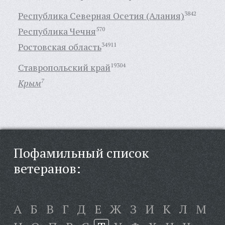
Республика Северная Осетия (Алания)
3842
Республика Чечня
570
Ростовская область
34911
Ставропольский край
19304
Крым
7
Пофамильный список
ветеранов:
А
Б
В
Г
Д
Е
Ж
З
И
К
Л
М