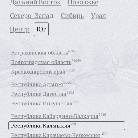
Дальний Восток
Поволжье
Северо-Запад
Сибирь
Урал
Центр
Юг
Астраханская область
6267
Волгоградская область
21959
Краснодарский край
45052
Республика Адыгея
3336
Республика Дагестан
3905
Республика Ингушетия
132
Республика Кабардино-Балкария
2940
Республика Калмыкия
839
Республика Карачаево-Черкессия
1812