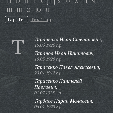
Н
О
П
Р
С
Т
У
Ф
Х
Ц
Ч
Ш
Щ
Э
Ю
Я
Тар-Тит
Тих-Тюр
Т
Тараненко Иван Степанович,
15.06.1926 г.р.
Таранов Иван Никитович,
16.03.1926 г.р.
Тарасенко Павел Алексеевич,
20.01.1912 г.р.
Тарасенко Пантелей
Павлович,
01.07.1923 г.р.
Тарбаев Наран Молаевич,
06.01.1923 г.р.