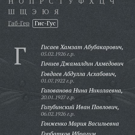
Н
О
П
Р
С
Т
У
Ф
Х
Ц
Ч
Ш
Щ
Э
Ю
Я
Габ-Гер
Гис-Гус
Г
Гисаев Хамзат Абубакарович,
05.02.1926 г.р.
Гичиев Джамалдин Ахмедович
Говдаев Абдулла Асхабович,
01.07.1922 г.р.
Голованова Нина Николаевна,
20.01.1927 г.р.
Голубинский Иван Павлович,
06.02.1926 г.р.
Гонженко Мария Васильевна
Горбатков Ибрагим