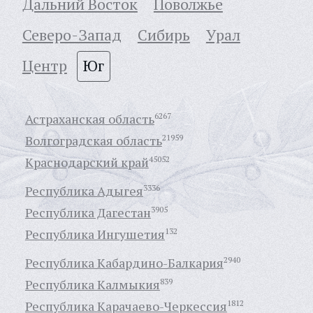
Дальний Восток
Поволжье
Северо-Запад
Сибирь
Урал
Центр
Юг
Астраханская область
6267
Волгоградская область
21959
Краснодарский край
45052
Республика Адыгея
3336
Республика Дагестан
3905
Республика Ингушетия
132
Республика Кабардино-Балкария
2940
Республика Калмыкия
839
Республика Карачаево-Черкессия
1812