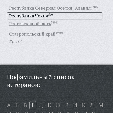
Республика Северная Осетия (Алания)
3842
Республика Чечня
570
Ростовская область
34911
Ставропольский край
19304
Крым
7
Пофамильный список
ветеранов:
А
Б
В
Г
Д
Е
Ж
З
И
К
Л
М