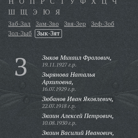
Н
О
П
Р
С
Т
У
Ф
Х
Ц
Ч
Ш
Щ
Э
Ю
Я
Заб-Зал
Зам-Зво
Звя-Зер
Зеф-Зоб
Зол-Зыб
Зык-Зят
З
Зыков Михаил Фролович,
19.11.1927 г.р.
Зырянова Наталья
Архиповна,
16.07.1929 г.р.
Зюбанов Иван Яковлевич,
22.07.1918 г.р.
Зюзин Алексей Петрович,
10.08.1930 г.р.
Зюзин Василий Иванович,