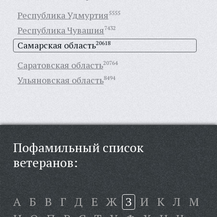
Республика Удмуртия
5555
Республика Чувашия
7432
Самарская область
20618
Саратовская область
20764
Ульяновская область
8494
Пофамильный список
ветеранов:
А
Б
В
Г
Д
Е
Ж
З
И
К
Л
М