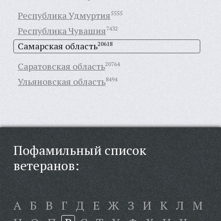
Республика Удмуртия
5555
Республика Чувашия
7432
Самарская область
20618
Саратовская область
20764
Ульяновская область
8494
Пофамильный список
ветеранов:
А
Б
В
Г
Д
Е
Ж
З
И
К
Л
М