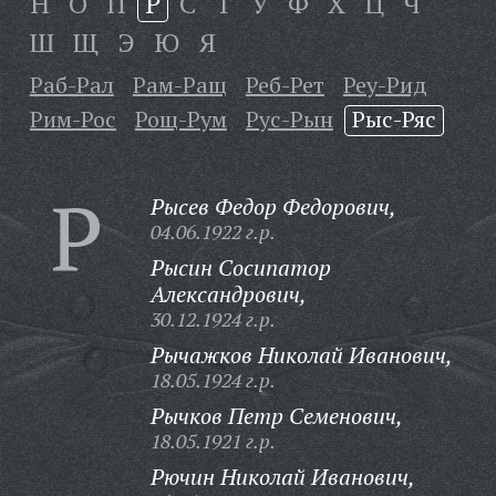
Н
О
П
Р
С
Т
У
Ф
Х
Ц
Ч
Ш
Щ
Э
Ю
Я
Раб-Рал
Рам-Ращ
Реб-Рет
Реу-Рид
Рим-Рос
Рощ-Рум
Рус-Рын
Рыс-Ряс
Р
Рысев Федор Федорович,
04.06.1922 г.р.
Рысин Сосипатор
Александрович,
30.12.1924 г.р.
Рычажков Николай Иванович,
18.05.1924 г.р.
Рычков Петр Семенович,
18.05.1921 г.р.
Рючин Николай Иванович,