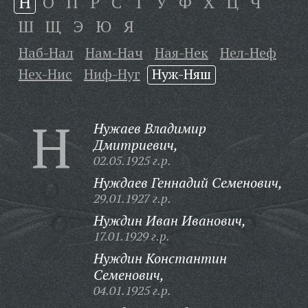
Н
О
П
Р
С
Т
У
Ф
Х
Ц
Ч
Ш
Щ
Э
Ю
Я
Наб-Нал
Нам-Нач
Ная-Нек
Нел-Неф
Нех-Нис
Ниф-Нуг
Нуж-Няш
Н
Нужаев Владимир
Дмитриевич,
02.05.1925 г.р.
Нуждаев Геннадий Семенович,
29.01.1927 г.р.
Нуждин Иван Иванович,
17.01.1929 г.р.
Нуждин Константин
Семенович,
04.01.1925 г.р.