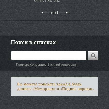
13.01.1927 г.р.
ctrl
Поиск в списках
Пример:
Кривенцев Василий Андреевич
Вы можете поискать также в базах
данных «Мемориал» и «Подвиг народа».