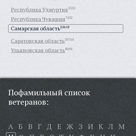
Республика Удмуртия
5555
Республика Чувашия
7432
Самарская область
20618
Саратовская область
20764
Ульяновская область
8494
Пофамильный список
ветеранов:
А
Б
В
Г
Д
Е
Ж
З
И
К
Л
М