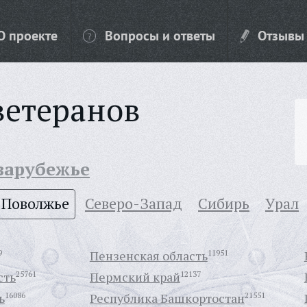
О проекте
Вопросы и ответы
Отзывы
ветеранов
 зарубежье
Поволжье
Северо-Запад
Сибирь
Урал
9
Пензенская область
11951
сть
25761
Пермский край
12137
ь
16086
Республика Башкортостан
21551