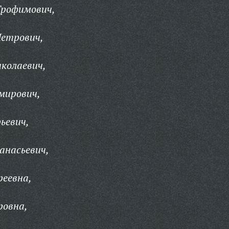
Трофимович,
етрович,
колаевич,
мирович,
ьевич,
анасьевич,
реевна,
ровна,