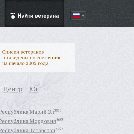
Найти ветерана
Списки ветеранов
приведены по состоянию
на начало 2005 года.
Центр
Юг
Республика Марий Эл
3816
Республика Мордовия
5655
Республика Татарстан
25599