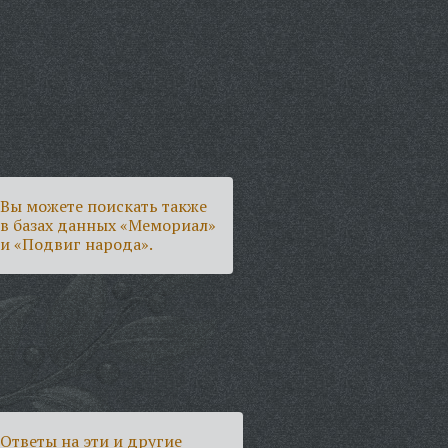
Вы можете поискать также
в базах данных «Мемориал»
и «Подвиг народа».
Ответы на эти и другие