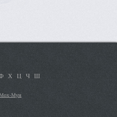
Ф
Х
Ц
Ч
Ш
Мох-Мун