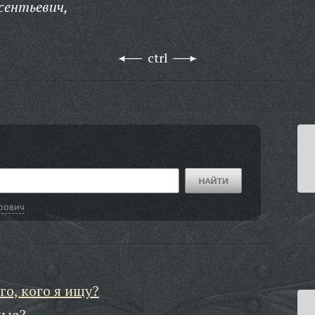
сентьевич,
ctrl
рович
го, кого я ищу?
ные?