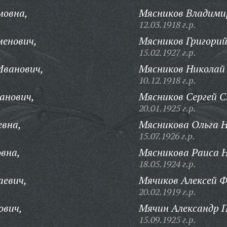
мовна,
Мясников Владими
12.03.1918 г.р.
менович,
Мясников Григорий
15.02.1927 г.р.
ванович,
Мясников Николай 
10.12.1918 г.р.
анович,
Мясников Сергей 
20.01.1925 г.р.
евна,
Мясникова Ольга Н
15.07.1926 г.р.
вна,
Мясникова Раиса Н
18.05.1924 г.р.
аевич,
Мячиков Алексей Ф
20.02.1919 г.р.
ович,
Мячин Александр 
15.09.1925 г.р.