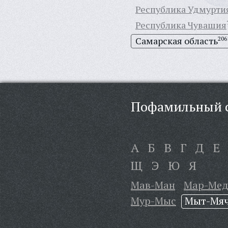
Республика Удмурти
Республика Чувашия
Самарская область
206
Пофамильный с
А
Б
В
Г
Д
Е
Щ
Э
Ю
Я
Мав-Ман
Мар-Ме
Мур-Мыс
Мыт-Мя