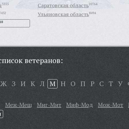
я
5555
Саратовская область
20764
7432
Ульяновская область
8494
18
писок ветеранов:
Ж
З
И
К
Л
М
Н
О
П
Р
С
Т
У
д
Меж-Мещ
Миг-Мит
Миф-Мод
Мож-Мот
ч