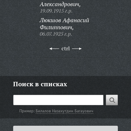
Александрович,
19.09.1915 г.р.
Люкшов Афанасий
Филиппович,
06.07.1925 г.р.
ctrl
Поиск в списках
Пример:
Билалов Назахутдин Багауович