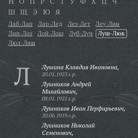
Н
О
П
Р
С
Т
У
Ф
Х
Ц
Ч
Ш
Щ
Э
Ю
Я
Лаб-Лап
Лар-Лед
Лез-Лет
Леу-Лин
Лип-Лоз
Лой-Лощ
Луб-Луч
Луш-Люк
Люл-Ляш
Л
Лушина Клавдия Ивановна,
20.01.1923 г.р.
Лушников Андрей
Михайлович,
08.01.1921 г.р.
Лушников Иван Перфирьевич,
20.06.1919 г.р.
Лушников Николай
Семенович,