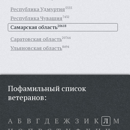
Республика Удмуртия
5555
Республика Чувашия
7432
Самарская область
20618
Саратовская область
20764
Ульяновская область
8494
Пофамильный список
ветеранов:
А
Б
В
Г
Д
Е
Ж
З
И
К
Л
М