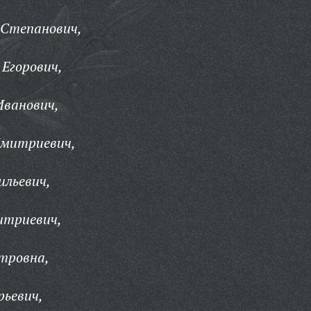
 Степанович,
 Егорович,
Иванович,
Дмитриевич,
ильевич,
итриевич,
тровна,
рьевич,