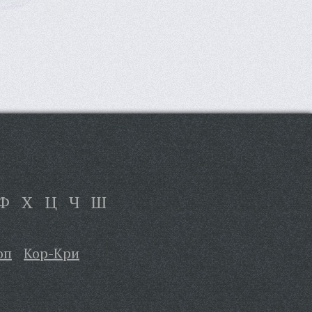
Ф
Х
Ц
Ч
Ш
оп
Кор-Кри