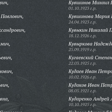
вич,
Кувшинов Михаил 
01.10.1923 г.р.
 Павлович,
Кувшинова Мария 
24.04.1923 г.р.
ксандрович,
Кувыкин Николай 
18.12.1926 г.р.
ьмич,
Кувыркова Надежд
25.09.1919 г.р.
ьевич,
Кугаевский Степан
22.03.1925 г.р.
мович,
Кудаев Иван Петро
10.02.1926 г.р.
вич,
Кудаков Иван Пет
08.05.1921 г.р.
вна,
Кударенко Андрей 
10.10.1925 г.р.