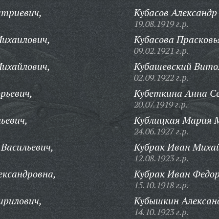
триевич,
Кубасов Александр
19.08.1919 г.р.
ихаилович,
Кубасова Прасковь
09.02.1921 г.р.
ихайлович,
Кубашевский Витол
02.09.1922 г.р.
рьевич,
Кубеткина Анна С
20.07.1919 г.р.
ьевич,
Кублицкая Мария 
24.06.1927 г.р.
Васильевич,
Кубрак Иван Миха
12.08.1923 г.р.
ександровна,
Кубрак Иван Федор
15.10.1918 г.р.
ирилович,
Кубышкин Александ
14.10.1923 г.р.