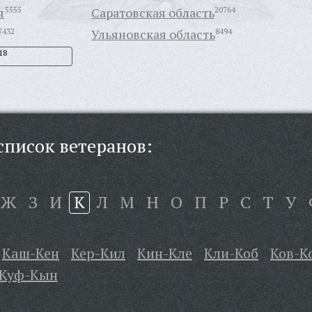
я
5555
Саратовская область
20764
7432
Ульяновская область
8494
18
писок ветеранов:
Ж
З
И
К
Л
М
Н
О
П
Р
С
Т
У
Каш-Кен
Кер-Кил
Кин-Кле
Кли-Коб
Ков-К
Куф-Кын