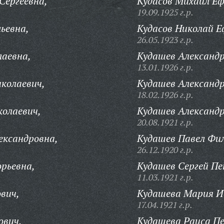
Сергеевна,
Кудасов Михаил Е
19.09.1925 г.р.
ьевна,
Кудасов Николай Е
26.05.1923 г.р.
лаевна,
Кудашев Александр
13.01.1926 г.р.
иколаевич,
Кудашев Александр
18.02.1926 г.р.
олаевич,
Кудашев Александр
20.08.1921 г.р.
ександровна,
Кудашев Павел Фи
26.12.1920 г.р.
орьевна,
Кудашев Сергей Пе
11.03.1921 г.р.
вич,
Кудашева Мария И
17.04.1921 г.р.
ович,
Кудашева Раиса П