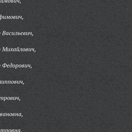
фимович,
фимович,
 Васильевич,
 Михайлович,
 Федорович,
липпович,
трович,
вановна,
етровна,