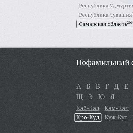
Республика Удмурти
Республика Чувашия
Самарская область
206
Пофамильный с
А
Б
В
Г
Д
Е
Щ
Э
Ю
Я
Каб-Кал
Кам-Кач
Кро-Куд
Куж-Кут