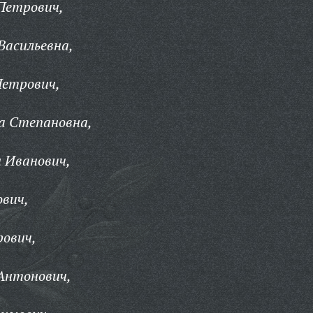
Петрович,
Васильевна,
Петрович,
а Степановна,
 Иванович,
вич,
рович,
Антонович,