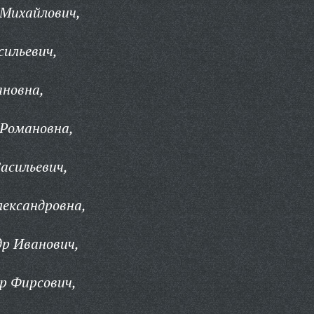
 Михайлович,
сильевич,
ановна,
 Романовна,
асильевич,
ександровна,
др Иванович,
р Фирсович,