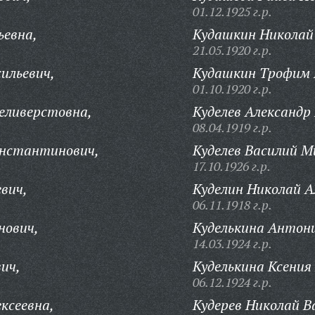
01.12.1925 г.р.
ьевна,
Кудашкин Николай
21.05.1920 г.р.
ильевич,
Кудашкин Трофим 
01.10.1920 г.р.
еливерстовна,
Куделев Александр
08.04.1919 г.р.
нстантинович,
Куделев Василий М
17.10.1926 г.р.
вич,
Куделин Николай А
06.11.1918 г.р.
нович,
Куделькина Антон
14.03.1924 г.р.
ич,
Куделькина Ксения 
06.12.1924 г.р.
ксеевна,
Кудерев Николай В