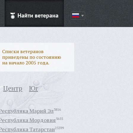
Найти ветерана
Списки ветеранов
приведены по состоянию
на начало 2005 года.
Центр
Юг
Республика Марий Эл
3816
Республика Мордовия
5655
Республика Татарстан
25599