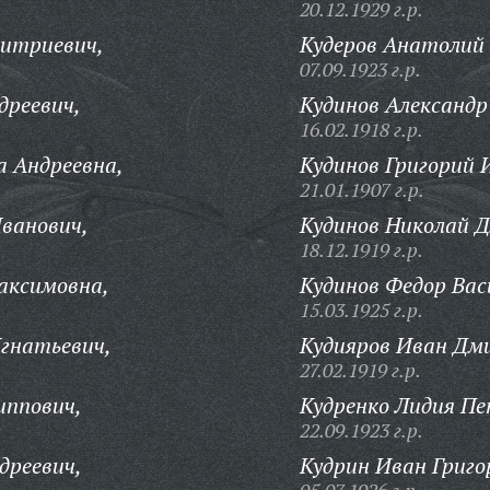
20.12.1929 г.р.
итриевич,
Кудеров Анатолий
07.09.1923 г.р.
дреевич,
Кудинов Александр
16.02.1918 г.р.
 Андреевна,
Кудинов Григорий 
21.01.1907 г.р.
ванович,
Кудинов Николай 
18.12.1919 г.р.
аксимовна,
Кудинов Федор Вас
15.03.1925 г.р.
гнатьевич,
Кудияров Иван Дм
27.02.1919 г.р.
иппович,
Кудренко Лидия Пе
22.09.1923 г.р.
дреевич,
Кудрин Иван Григо