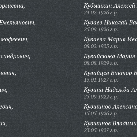
оргиевна,
Кубышкин Алексей
23.02.1926 г.р.
Емельянович,
Куваев Николай Ва
25.09.1926 г.р.
имофеевич,
Куваева Мария Ив
08.02.1923 г.р.
ксандрович,
Кувайскова Мария
08.08.1929 г.р.
нович,
Кувайцев Виктор В
15.01.1927 г.р.
ич,
Кувина Надежда Ал
25.09.1922 г.р.
евич,
Кувшинов Алексан
15.05.1926 г.р.
ич,
Кувшинов Владими
23.05.1927 г.р.