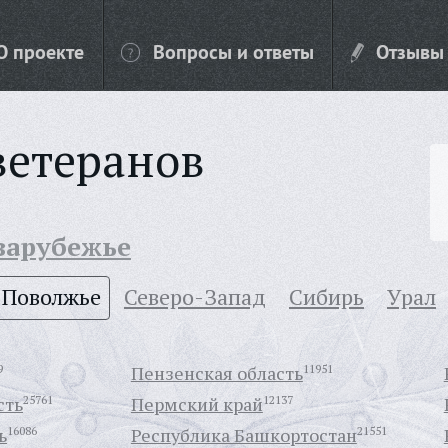
О проекте
Вопросы и ответы
Отзывы
ветеранов
 зарубежье
Поволжье
Северо-Запад
Сибирь
Урал
9
Пензенская область
11951
сть
25761
Пермский край
12137
ь
16086
Республика Башкортостан
21551