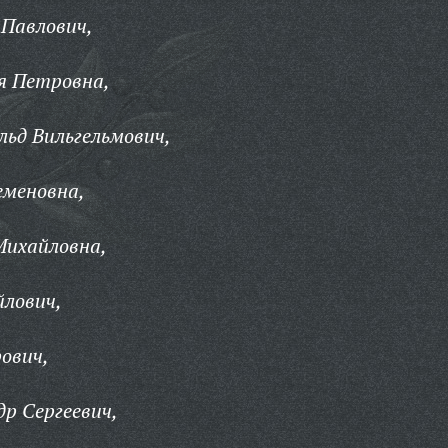
 Павлович,
я Петровна,
ьд Вильгельмович,
еменовна,
Михайловна,
йлович,
ович,
р Сергеевич,