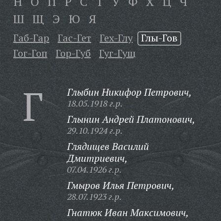
Н
О
П
Р
С
Т
У
Ф
Х
Ц
Ч
Ш
Щ
Э
Ю
Я
Габ-Гар
Гас-Гет
Гех-Глу
Глы-Гов
Гог-Гоп
Гор-Губ
Гуг-Гущ
Г
Глыбин Никифор Петрович,
18.05.1918 г.р.
Глынин Андрей Платонович,
29.10.1924 г.р.
Глядищев Василий
Дмитриевич,
07.04.1926 г.р.
Гмыров Илья Петрович,
28.07.1923 г.р.
Гнатюк Иван Максимович,