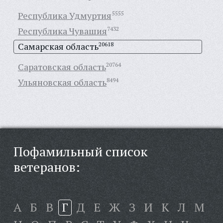
Республика Удмуртия
5555
Республика Чувашия
7432
Самарская область
20618
Саратовская область
20764
Ульяновская область
8494
Пофамильный список
ветеранов:
А
Б
В
Г
Д
Е
Ж
З
И
К
Л
М