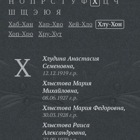
Н
О
П
Р
С
Т
У
Ф
Х
Ц
Ч
Ш
Щ
Э
Ю
Я
Хаб-Хан
Хар-Хво
Хей-Хло
Хлу-Хон
Хоп-Хро
Хру-Хут
Х
Хлудина Анастасия
Семеновна,
12.12.1919 г.р.
Хлыстова Мария
Михайловна,
08.06.1927 г.р.
Хлыстова Мария Федоровна,
30.03.1928 г.р.
Хлыстова Раиса
Александровна,
22.09.1929 г.р.