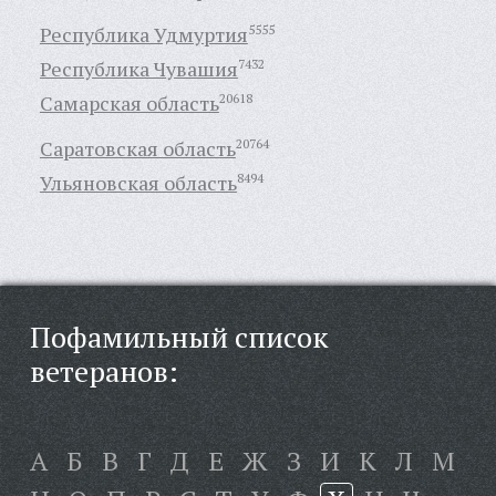
Республика Удмуртия
5555
Республика Чувашия
7432
Самарская область
20618
Саратовская область
20764
Ульяновская область
8494
Пофамильный список
ветеранов:
А
Б
В
Г
Д
Е
Ж
З
И
К
Л
М