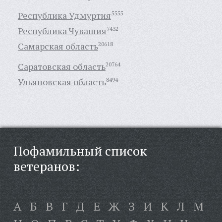
Республика Удмуртия
5555
Республика Чувашия
7432
Самарская область
20618
Саратовская область
20764
Ульяновская область
8494
Пофамильный список
ветеранов:
А
Б
В
Г
Д
Е
Ж
З
И
К
Л
М