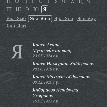
Н
О
П
Р
С
Т
У
Ф
Х
Ц
Ч
Ш
Щ
Э
Ю
Я
Ява-Ямб
Яна-Яню
Яра-Яси
Ясн-Яцу
Ячи-Яшт
Я
Янаев Ахать
Мухамеджанович,
20.05.1924 г.р.
Янаев Ишмурат Хайбулович,
28.06.1918 г.р.
Янаев Махмут Абдуллович,
08.12.1926 г.р.
Янборисов Летфулла
Умярович,
15.05.1923 г.р.