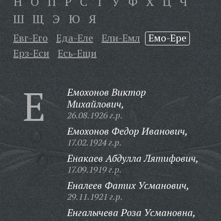
Н
О
П
Р
С
Т
У
Ф
Х
Ц
Ч
Ш
Щ
Э
Ю
Я
Евг-Его
Еда-Еле
Ели-Емл
Емо-Ере
Ерз-Еси
Есь-Ещи
Е
Емохонов Виктор
Михайлович,
26.08.1926 г.р.
Емохонов Федор Иванович,
17.02.1924 г.р.
Енакаев Абдулла Лятифович,
17.09.1919 г.р.
Еналеев Фатих Усманович,
29.11.1921 г.р.
Енгалычева Роза Усмановна,