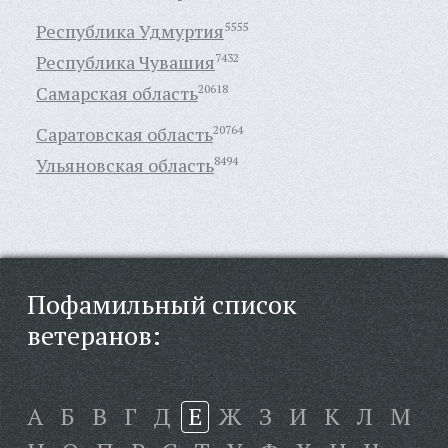
Республика Удмуртия
5555
Республика Чувашия
7432
Самарская область
20618
Саратовская область
20764
Ульяновская область
8494
Пофамильный список
ветеранов:
А
Б
В
Г
Д
Е
Ж
З
И
К
Л
М