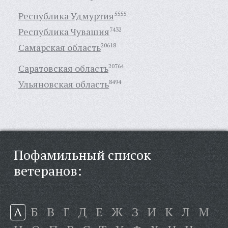
Республика Удмуртия
5555
Республика Чувашия
7432
Самарская область
20618
Саратовская область
20764
Ульяновская область
8494
Пофамильный список
ветеранов:
А
Б
В
Г
Д
Е
Ж
З
И
К
Л
М