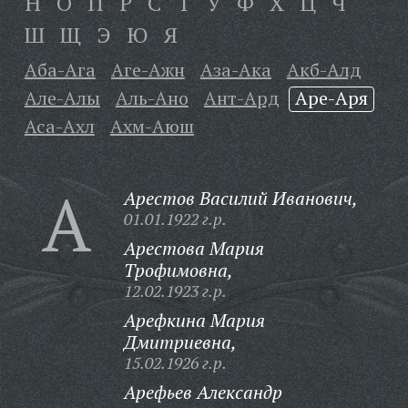
Н
О
П
Р
С
Т
У
Ф
Х
Ц
Ч
Ш
Щ
Э
Ю
Я
Аба-Ага
Аге-Ажн
Аза-Ака
Акб-Алд
Але-Алы
Аль-Ано
Ант-Ард
Аре-Аря
Аса-Ахл
Ахм-Аюш
А
Арестов Василий Иванович,
01.01.1922 г.р.
Арестова Мария
Трофимовна,
12.02.1923 г.р.
Арефкина Мария
Дмитриевна,
15.02.1926 г.р.
Арефьев Александр