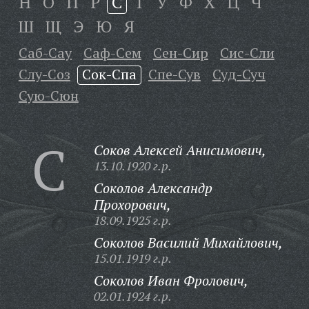
Н
О
П
Р
С
Т
У
Ф
Х
Ц
Ч
Ш
Щ
Э
Ю
Я
Саб-Сау
Саф-Сем
Сен-Сир
Сис-Сли
Слу-Соз
Сок-Спа
Спе-Сув
Суд-Суч
Сую-Сюн
С
Соков Алексей Анисимович,
13.10.1920 г.р.
Соколов Александр
Прохорович,
18.09.1925 г.р.
Соколов Василий Михайлович,
15.01.1919 г.р.
Соколов Иван Фролович,
02.01.1924 г.р.