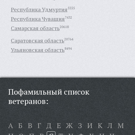
Республика Удмуртия
5555
Республика Чувашия
7432
Самарская область
20618
Саратовская область
20764
Ульяновская область
8494
Пофамильный список
ветеранов:
А
Б
В
Г
Д
Е
Ж
З
И
К
Л
М