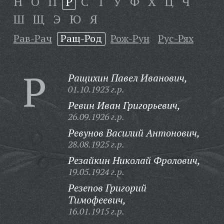
Н
О
П
Р
С
Т
У
Ф
Х
Ц
Ч
Ш
Щ
Э
Ю
Я
Рав-Рач
Ращ-Род
Рож-Рун
Рус-Рях
Р
Ращихин Павел Иванович,
01.10.1923 г.р.
Ревин Иван Григорьевич,
26.09.1926 г.р.
Ревунов Василий Антонович,
28.08.1925 г.р.
Резайкин Николай Фролович,
19.05.1924 г.р.
Резепов Григорий
Тимофеевич,
16.01.1915 г.р.