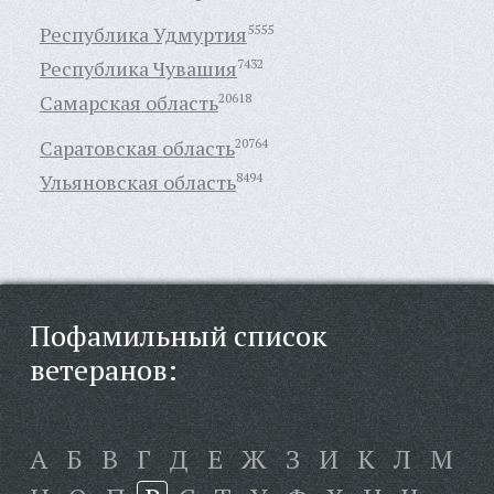
Республика Удмуртия
5555
Республика Чувашия
7432
Самарская область
20618
Саратовская область
20764
Ульяновская область
8494
Пофамильный список
ветеранов:
А
Б
В
Г
Д
Е
Ж
З
И
К
Л
М