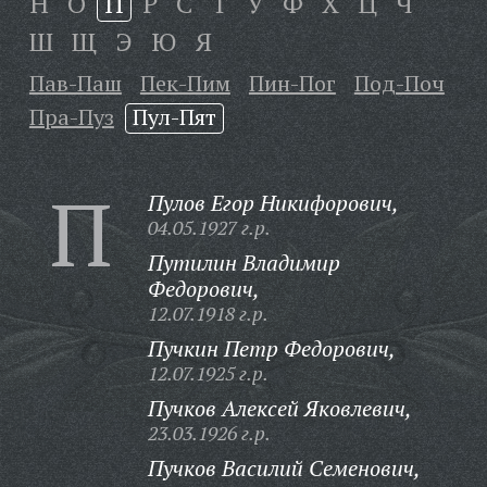
Н
О
П
Р
С
Т
У
Ф
Х
Ц
Ч
Ш
Щ
Э
Ю
Я
Пав-Паш
Пек-Пим
Пин-Пог
Под-Поч
Пра-Пуз
Пул-Пят
П
Пулов Егор Никифорович,
04.05.1927 г.р.
Путилин Владимир
Федорович,
12.07.1918 г.р.
Пучкин Петр Федорович,
12.07.1925 г.р.
Пучков Алексей Яковлевич,
23.03.1926 г.р.
Пучков Василий Семенович,