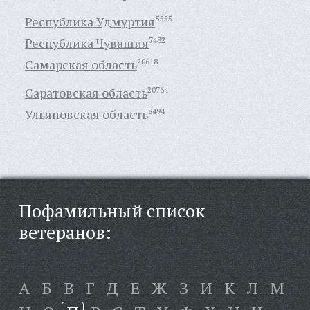
Республика Удмуртия
5555
Республика Чувашия
7432
Самарская область
20618
Саратовская область
20764
Ульяновская область
8494
Пофамильный список
ветеранов:
А
Б
В
Г
Д
Е
Ж
З
И
К
Л
М