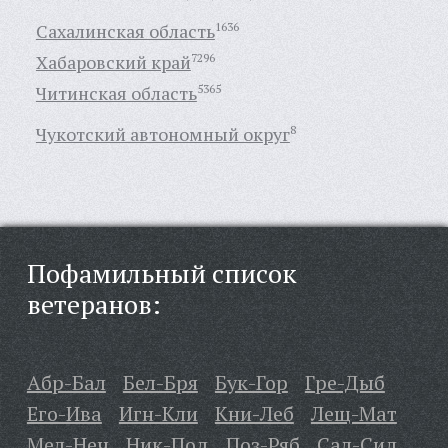
Сахалинская область
1636
Хабаровский край
7296
Читинская область
5365
Чукотский автономный округ
8
Пофамильный список
ветеранов:
Абр-Бал
Бел-Бря
Бук-Гор
Гре-Дыб
Его-Ива
Игн-Кли
Кни-Леб
Лещ-Мат
Мел-Неч
Ник-Под
Поз-Ряб
Сал-Сид