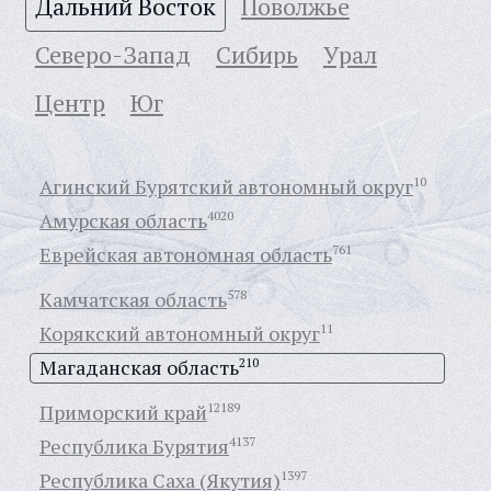
Дальний Восток
Поволжье
Северо-Запад
Сибирь
Урал
Центр
Юг
Агинский Бурятский автономный округ
10
Амурская область
4020
Еврейская автономная область
761
Камчатская область
578
Корякский автономный округ
11
Магаданская область
210
Приморский край
12189
Республика Бурятия
4137
Республика Саха (Якутия)
1397