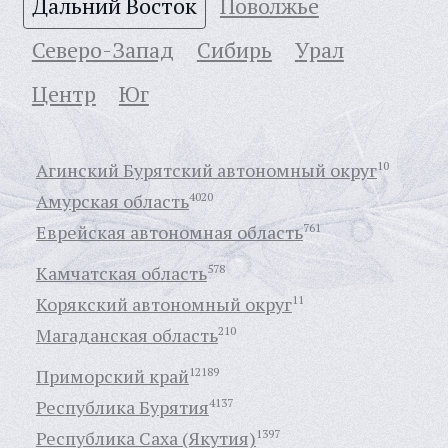
Дальний Восток
Поволжье
Северо-Запад
Сибирь
Урал
Центр
Юг
Агинский Бурятский автономный округ
10
Амурская область
4020
Еврейская автономная область
761
Камчатская область
578
Корякский автономный округ
11
Магаданская область
210
Приморский край
12189
Республика Бурятия
4137
Республика Саха (Якутия)
1397