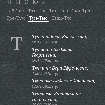
Ш
Щ
Э
Ю
Я
Таб-Тас
Тат-Тех
Тиг-Тищ
Тка-Тра
Тре-Тум
Тун-Тыс
Тыщ-Тяс
Т
Тункина Вера Васильевна,
06.12.1922 г.р.
Тупикина Людмила
Георгиевна,
09.12.1926 г.р.
Туптина Вера Ефремовна,
15.09.1916 г.р.
Туранова Надежда Ивановна,
01.01.1922 г.р.
Турашева Капиталина
Гавриловна,
20.09.1919 г.р.