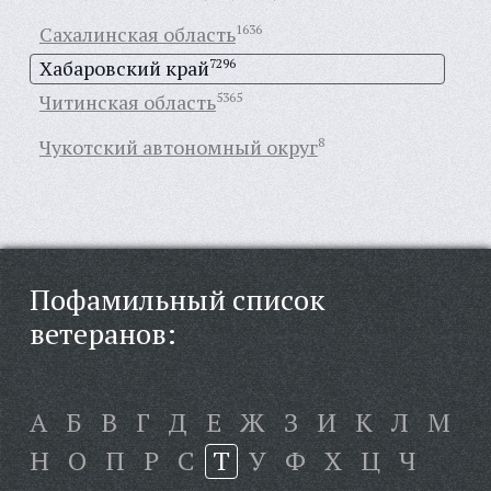
Сахалинская область
1636
Хабаровский край
7296
Читинская область
5365
Чукотский автономный округ
8
Пофамильный список
ветеранов:
А
Б
В
Г
Д
Е
Ж
З
И
К
Л
М
Н
О
П
Р
С
Т
У
Ф
Х
Ц
Ч