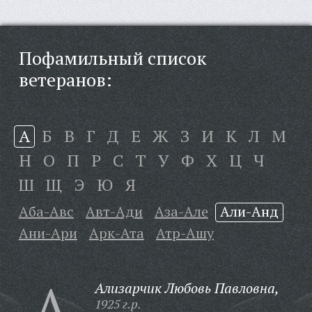
Пофамильный список
ветеранов:
А
Б
В
Г
Д
Е
Ж
З
И
К
Л
М
Н
О
П
Р
С
Т
У
Ф
Х
Ц
Ч
Ш
Щ
Э
Ю
Я
Аба-Авс
Авт-Ади
Аза-Але
Али-Анд
Ани-Ари
Арк-Ата
Атр-Ашу
А
Ализарчик Любовь Павловна,
1925 г.р.